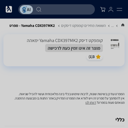
...
השוואת מחירים קומפקט דיסקים
Yamaha CDX397MK2 - מפרט
קומפקט דיסק Yamaha CDX397MK2 ימאהה
מוצר זה אינו זמין כעת לרכישה
)
1
(
3
המפרט עודכן בשיטות שונות, לרבות שימוש בכלי בינה מלאכותית ועשוי להכיל שגיאות.
אין להסתמך על מפרט זה ויש לוודא את המפרט המדויק באתר החנות בו מבוצעת ההזמנה.
מצאתם טעות במפרט?
דווחו לנו
כללי