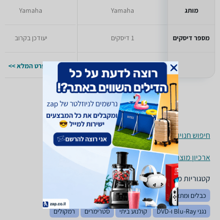
מותג
Yamaha
Yamaha
מספר דיסקים
1 דיסקים
יעודכן בקרוב
למפרט המלא >>
למפרט המלא >>
חיפוש חנויות קומפקט דיסקים לפי עיר
ארכיון מוצרים
קטגוריות משלימות
כבלים ומתאמים
רסיברים ומגברים
מערכות סטריאו
נגני Blu-Ray ו-DVD
קולנוע ביתי
סטרימרים
רמקולים