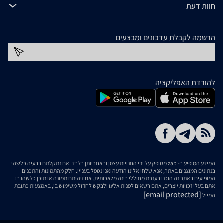
חוות דעת
הרשמה לקבלת עדכונים ומבצעים
כתובת דוא''ל
להורדת האפליקציה
המידע המופיע ב- zap מסופק על ידי החנויות עצמן ובאחריותן בלבד. אם נתקלתם בבעיה כלשהי
בנתונים המוצגים באתר, אנא שלחו אלינו הודעה ואנו נטפל בעניין. חלק מהתמונות והתכנים
המופיעים באתר זה הוכנו בעזרת מחוללי בינה מלאכותית. אם זיהיתם תמונה או תוכן כלשהו בו
אתם בעלי זכויות יוצרים, אתם רשאים לפנות אלינו ולבקש לחדול משימוש בו, באמצעות כתובת
[email protected]
המייל