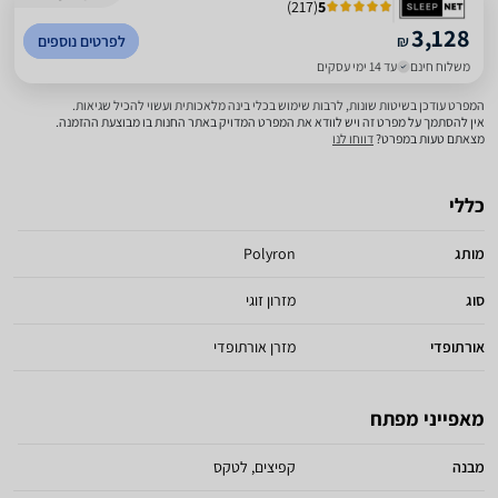
)
217
(
5
3,128
₪
לפרטים נוספים
משלוח חינם
עד 14 ימי עסקים
המפרט עודכן בשיטות שונות, לרבות שימוש בכלי בינה מלאכותית ועשוי להכיל שגיאות.
אין להסתמך על מפרט זה ויש לוודא את המפרט המדויק באתר החנות בו מבוצעת ההזמנה.
מצאתם טעות במפרט?
דווחו לנו
כללי
מותג
Polyron
סוג
מזרון זוגי
אורתופדי
מזרן אורתופדי
מאפייני מפתח
מבנה
קפיצים, לטקס