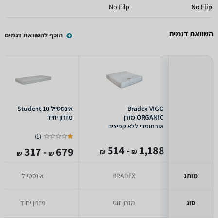
No Filp
No Flip
השוואת דגמים
הוסף להשוואת דגמים
Bradex VIGO
אינסטייל Student 10
ORGANIC מזרן
מזרון יחיד
אורתופדי ללא קפיצים
דו-צדדי
)
1
(
- 514
1,188
- 317
679
₪
₪
₪
₪
מותג
BRADEX
אינסטייל
סוג
מזרון זוגי
מזרון יחיד