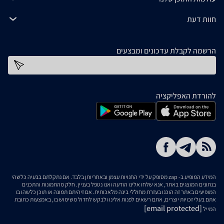
חוות דעת
הרשמה לקבלת עדכונים ומבצעים
כתובת דוא''ל
להורדת האפליקציה
המידע המופיע ב- zap מסופק על ידי החנויות עצמן ובאחריותן בלבד. אם נתקלתם בבעיה כלשהי
בנתונים המוצגים באתר, אנא שלחו אלינו הודעה ואנו נטפל בעניין. חלק מהתמונות והתכנים
המופיעים באתר זה הוכנו בעזרת מחוללי בינה מלאכותית. אם זיהיתם תמונה או תוכן כלשהו בו
אתם בעלי זכויות יוצרים, אתם רשאים לפנות אלינו ולבקש לחדול משימוש בו, באמצעות כתובת
[email protected]
המייל