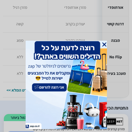
אורתופדי
מזרן אורתופדי
מזרן רגיל
דרגת קושי
יעודכן בקרוב
קשה
מבנה
יעודכן בקרוב
ספוג
No Flip
יעודכן בקרוב
ללא
מעכב בעירה
יעודכן בקרוב
ללא
למפרט המלא >>
למפרט המלא >>
החנויות הכי זולות
הזול ביותר
)
217
(
5
מזרון קפיצים אורטופדי דגם LATEX PRO דופלקס מבית פולירון ק.זיקים