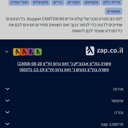
מדיחי כלים
מקפיאים
מקררים
כיריים
מיקרוגלים
תנורי אפייה
טוסטרים
לפניכם מפרט טכני של קולט אדים Kupper CANTON 60. כל הנתונים
שחייבים לדעת כדי לבחור נכון! זאפ השוואת מחירים מציגים לכם את
כל המידע שעוזר לכם להשוות.
פשרה בת"צ אבנצ'יק נ' זאפ גרופ (ת"צ 23008-08-20)
פשרה בת"צ כהנים נ' זאפ גרופ (ת"צ 60371-12-19)
אודות
שימושי
עזרה
פרסום ב-zap