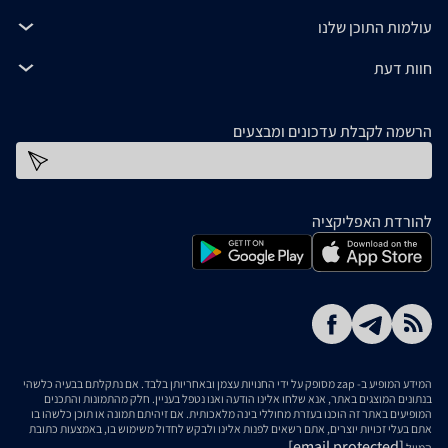
עולמות התוכן שלנו
חוות דעת
הרשמה לקבלת עדכונים ומבצעים
כתובת דוא''ל
להורדת האפליקציה
המידע המופיע ב- zap מסופק על ידי החנויות עצמן ובאחריותן בלבד. אם נתקלתם בבעיה כלשהי
בנתונים המוצגים באתר, אנא שלחו אלינו הודעה ואנו נטפל בעניין. חלק מהתמונות והתכנים
המופיעים באתר זה הוכנו בעזרת מחוללי בינה מלאכותית. אם זיהיתם תמונה או תוכן כלשהו בו
אתם בעלי זכויות יוצרים, אתם רשאים לפנות אלינו ולבקש לחדול משימוש בו, באמצעות כתובת
[email protected]
המייל