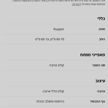
אין להסתמך על מפרט זה ויש לוודא את המפרט המדויק באתר החנות בו מבוצעת ההזמנה.
מצאתם טעות במפרט?
דווחו לנו
כללי
מותג
Kupper
רוחב
60-70 ס"מ, עד 60 ס"מ
מאפייני מפתח
סוג המוצר
קולט ארובה
עיצוב
ארובה
קולט כולל ארובה
גוף המכשיר
נירוסטה משולב זכוכית