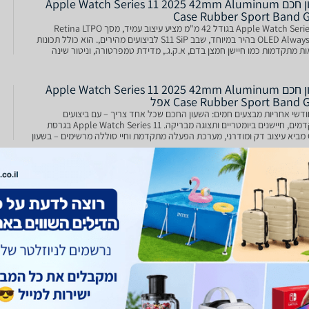
שעון חכם Apple Watch Series 11 2025 42mm Aluminum
Case Rubber Sport Band 
Apple Watch Series 11 בגודל 42 מ"מ מציע עיצוב עמיד, מסך Retina LTPO
OLED Always-On בהיר במיוחד, שבב S11 SiP לביצועים מהירים,. הוא כולל תכונות
ות מתקדמות כמו חיישן חמצן בדם, א.ק.ג., מדידת טמפרטורה, וניטור שינה
. בנוסף, הוא מציע עמידות במים IP6X ו
שעון חכם Apple Watch Series 11 2025 42mm Aluminum
Case Rubber Sport Band  אפל
 חודשי אחריות מבצעים חמים: השעון החכם שכל אחד צריך – עם ביצועים
מתקדמים, חיישנים ביומטריים ותצוגה מבריקה. Apple Watch Series 11 בגרסת
GPS מביא עיצוב דק ומודרני, מערכת הפעלה מתקדמת וחיי סוללה מרשימים – בשעון
קל שמתאים לכל סגנון חיים. מסך Retina LTP
שעון חכם Apple Watch Series 11 2025 42mm Aluminum
Case Rubber Sport Band  אפל
Apple Watch Series 11 (2025) ‎42mm Aluminum Case + Rubber S
Band | GPS הדור החדש של אפל – מהיר יותר, חכם יותר וקליל מתמיד ה־Apple
Watch Series 11 מביא איתו קפיצת מדרגה בביצועים, בעיצוב וביכולות הבריאות
ר. עם מסך גדול ובהיר יותר, עיצוב אלומיניום