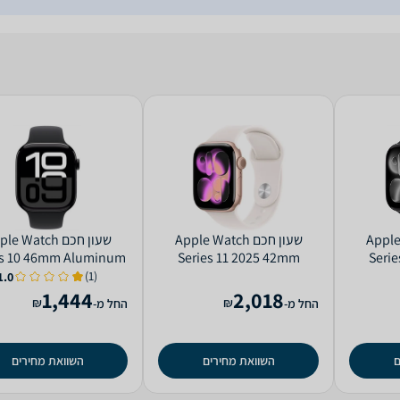
Apple Wat
שעון חכם Apple Watch
שעון חכם e Watch
es 10 46mm Aluminum
Series 11 2025 42mm
Seri
e Rubber Sport Band
Aluminum Case Rubber
Alumi
(1)
1.0
GPS
Sport Band GPS +‎ Cellular
Sport B
1,444
2,018
₪
₪
החל מ-
החל מ-
ם
השוואת מחירים
השוואת מחירים