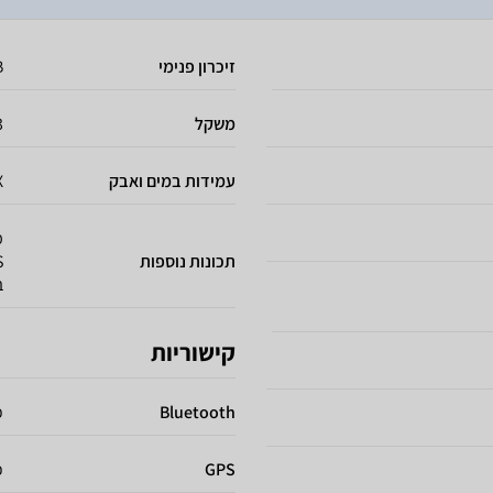
זיכרון פנימי
B
משקל
3
עמידות במים ואבק
X
מ
תכונות נוספות
ב
קישוריות
Bluetooth
כו
GPS
כ