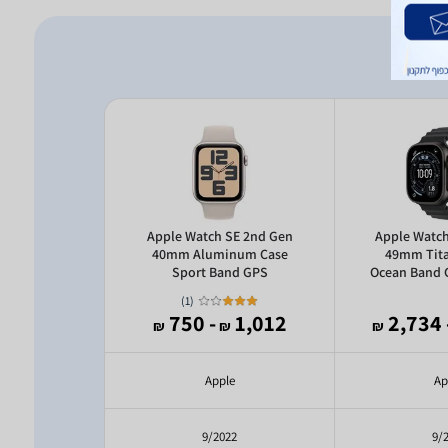
SE 2nd Gen
Apple Watch SE 2nd Gen
Apple Watch
num Case
40mm Aluminum Case
49mm Tit
nd GPS
Sport Band GPS
Ocean Band G
)
1
(
1,396
- 750
1,012
- 2
₪
₪
₪
₪
e
Apple
Ap
22
9/2022
9/