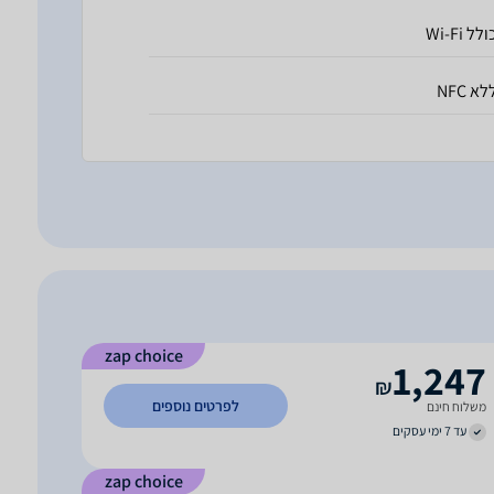
לל Wi-Fi
לא NFC
zap choice
1,247
₪
לפרטים נוספים
משלוח חינם
עד 7 ימי עסקים
zap choice