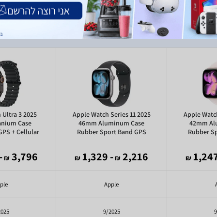
 Ultra 3 2025
Apple Watch Series 11 2025
Apple Watch
anium Case
46mm Aluminum Case
42mm Al
PS + Cellular
Rubber Sport Band GPS
Rubber S
,734
3,796
- 1,329
2,216
₪
₪
₪
₪
ple
Apple
2025
9/2025
9