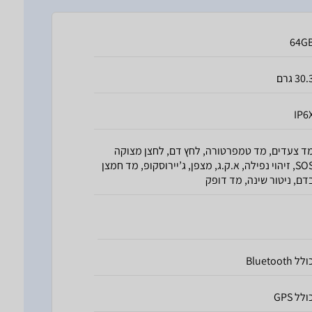
64G
30. גרם
IP6
ד צעדים, מד טמפרטורה, לחץ דם, לחצן מצוקה
SOS, זיהוי נפילה, א.ק.ג, מצפן, ג’יירוסקופ, מד חמצן
דם, ניטור שינה, מד דופק
לל Bluetooth
ולל GPS