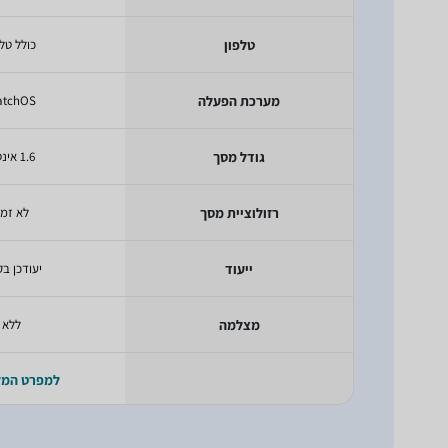
טלפון
כולל טלפ
מערכת הפעלה
atchOS
גודל מסך
1.6 אינטש
רזולוציית מסך
לא זמי
ייעוד
יעודכן בק
מצלמה
ללא
למפרט המ