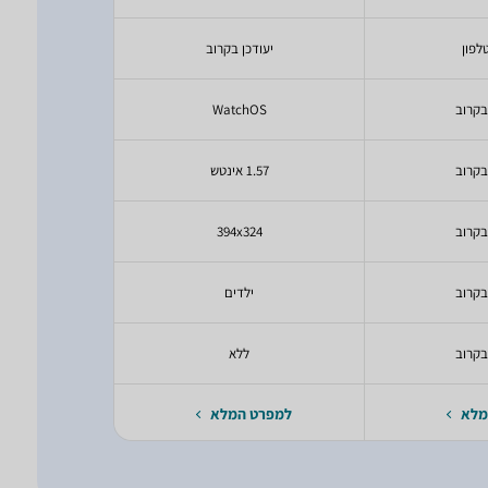
לפון
יעודכן בקרוב
יעודכ
בקרוב
WatchOS
hOS
בקרוב
1.57 אינטש
1.78 אינט
בקרוב
394x324
68
בקרוב
ילדים
י
בקרוב
ללא
ל
מלא
למפרט המלא
למפרט 