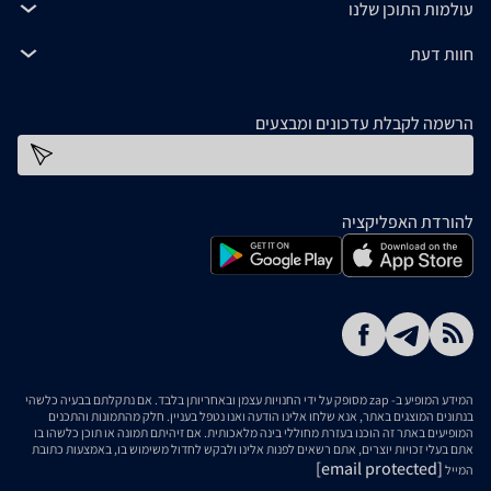
עולמות התוכן שלנו
חוות דעת
הרשמה לקבלת עדכונים ומבצעים
כתובת דוא''ל
להורדת האפליקציה
המידע המופיע ב- zap מסופק על ידי החנויות עצמן ובאחריותן בלבד. אם נתקלתם בבעיה כלשהי
בנתונים המוצגים באתר, אנא שלחו אלינו הודעה ואנו נטפל בעניין. חלק מהתמונות והתכנים
המופיעים באתר זה הוכנו בעזרת מחוללי בינה מלאכותית. אם זיהיתם תמונה או תוכן כלשהו בו
אתם בעלי זכויות יוצרים, אתם רשאים לפנות אלינו ולבקש לחדול משימוש בו, באמצעות כתובת
[email protected]
המייל