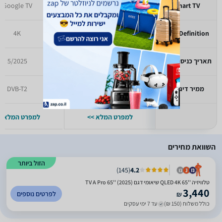
Google TV
Smart TV
Smart TV
4K
4K
High Definition
תאריך כניסה לזאפ
10/2025
5/2025
ממיר דיגיטלי
DVB-T2
DVB-T2
למפרט המלא >>
למפרט המלא >
השוואת מחירים
הזול ביותר
)
145
(
4.2
טלוויזיה ''65 QLED 4K שיאומי דגם TV A Pro 65'' (2025)
3,440
לפרטים נוספים
₪
כולל משלוח (150 ₪)
עד 7 ימי עסקים