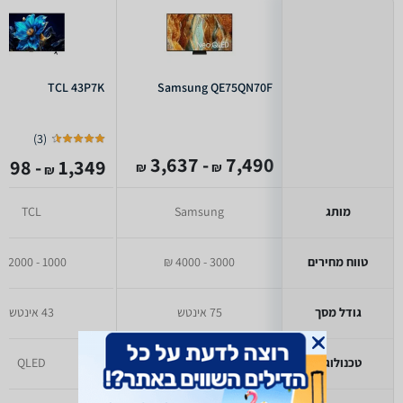
TCL 43P7K
Samsung QE75QN70F
)
3
(
- 3,637
7,490
- 1,098
1,349
₪
₪
₪
מותג
Samsung
TCL
טווח מחירים
3000 - 4000 ₪
1000 - 2000 ₪
גודל מסך
75 אינטש
43 אינטש
טכנולוגיה
QLED
QLED