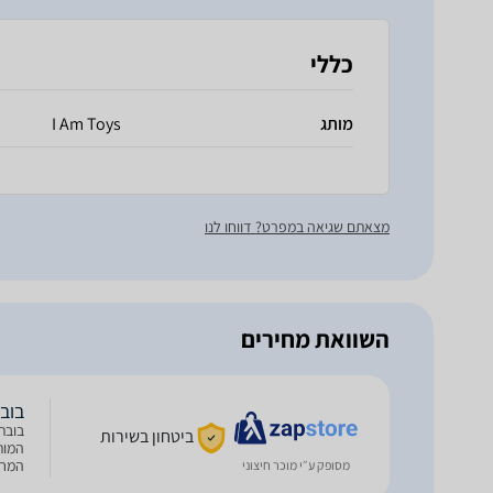
כללי
מותג
I Am Toys
מצאתם שגיאה במפרט? דווחו לנו
השוואת מחירים
בובת 
ביטחון בשירות
המות
המחמ
מסופק ע״י מוכר חיצוני