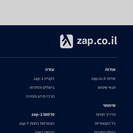
אודות
עזרה
אודות zap.co.il
הקנייה ב-zap
תנאי שימוש
ביטולים והחזרות
מרכז מידע ותמיכה
שימושי
פרסום ב-zap
מדריך חנויות
כל הקטגוריות
הצטרפות כחנות ל-zap
נפילת מחירים
פרסום באתר