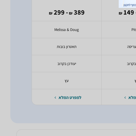
245
- 299
389
- 
₪
₪
₪
₪
oys
Melissa & Doug
Pi
ריסה
תאטרון בובות
עגלה
בקרוב
יעודכן בקרוב
יעודכ
עץ
יעודכ
מלא
למפרט המלא
למפרט 