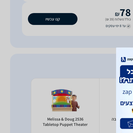
78
₪
קנו עכשיו
כולל משלוח (39 ₪)
עד 8 ימי עסקים
Melissa & Doug 2536
s
Tabletop Puppet Theater
לב