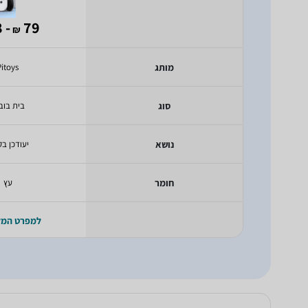
- 68
79
₪
מותג
Pitoys
סוג
בית בוב
נושא
יעודכן בק
חומר
עץ
למפרט המ