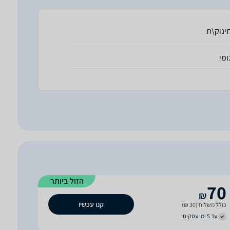
ינוק\ת
ומי
הזול ביותר
70
₪
קנו עכשיו
כולל משלוח (30 ₪)
עד 5 ימי עסקים