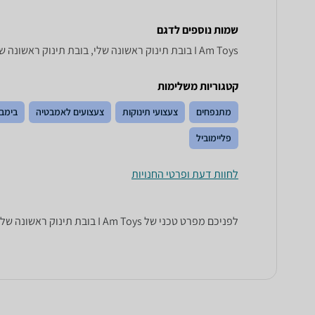
שמות נוספים לדגם
I Am Toys בובת תינוק ראשונה שלי, בובת תינוק ראשונה שלי I Am Toys , I Am Toys בובת תינוק ראשונה שלי
קטגוריות משלימות
מתנפחים
צעצועי תינוקות
צעצועים לאמבטיה
בימבו
פליימוביל
לחוות דעת ופרטי החנויות
לפניכם מפרט טכני של I Am Toys בובת תינוק ראשונה שלי. כל הנתונים שחייבים לדעת כדי לבחור נכון! זאפ השוואת מחירים מציגים לכם את כל המידע שעוזר לכם להשוות.