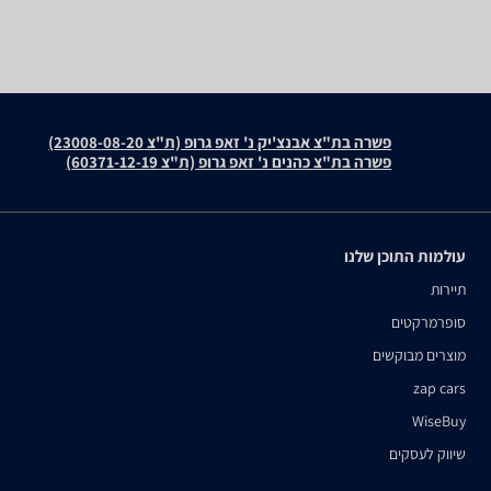
פשרה בת"צ אבנצ'יק נ' זאפ גרופ (ת"צ 23008-08-20)
פשרה בת"צ כהנים נ' זאפ גרופ (ת"צ 60371-12-19)
עולמות התוכן שלנו
תיירות
סופרמרקטים
מוצרים מבוקשים
zap cars
WiseBuy
שיווק לעסקים