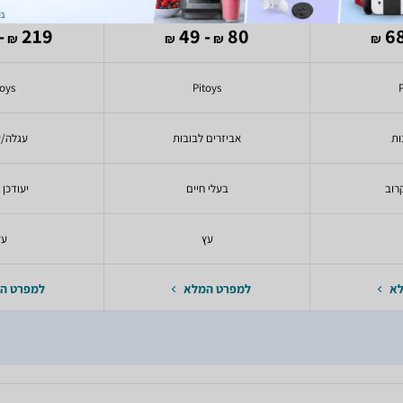
149
219
- 49
80
₪
₪
₪
₪
toys
Pitoys
ות
אביזרים לבובות
עגלה/ע
רוב
בעלי חיים
יעודכן 
עץ
עץ
לא
למפרט המלא
למפרט ה