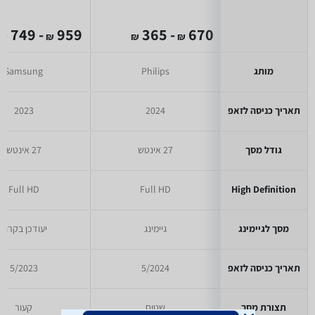
- 749
959
- 365
670
₪
₪
₪
₪
מותג
Philips
Samsung
תאריך כניסה לזאפ
2024
2023
גודל מסך
27 אינטש
27 אינטש
Full HD
Full HD
High Definition
מסך לגיימינג
גיימינג
יעודכן בקרוב
תאריך כניסה לזאפ
5/2024
5/2023
תצורת מסך
שטוח
קעור