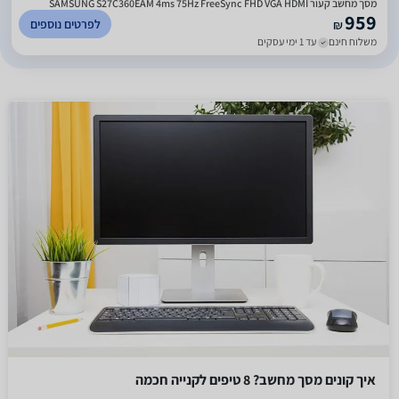
מסך מחשב קעור SAMSUNG S27C360EAM 4ms 75Hz FreeSync FHD VGA HDMI
959
לפרטים נוספים
₪
משלוח חינם
עד 1 ימי עסקים
איך קונים מסך מחשב? 8 טיפים לקנייה חכמה