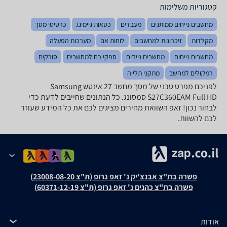
קטגוריות משלימות
מחשבים נייחים ממותגים
מעבדים
כסאות גיימינג
כרטיסי מסך
מקלדות
זיכרונות למחשבים
לוחות אם
מערכות הפעלה
מחשבים נייחים
מחשבים ניידים
ספקי כח למחשבים
סורקים
רמקולים למחשב
מתקני תלייה
לפניכם מפרט טכני של מסך מחשב ‏27 ‏אינטש Samsung
S27C360EAM Full HD סמסונג. כל הנתונים שחייבים לדעת כדי
לבחור נכון! זאפ השוואת מחירים מציגים לכם את כל המידע שעוזר
לכם להשוות.
פשרה בת"צ אבנצ'יק נ' זאפ גרופ (ת"צ 23008-08-20)
פשרה בת"צ כהנים נ' זאפ גרופ (ת"צ 60371-12-19)
אודות