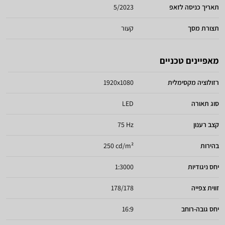
תאריך כניסה לזאפ
5/2023
תצורת מסך
קעור
מאפיינים טכניים
רזולוציה מקסימלית
1920x1080
סוג תאורה
LED
קצב רענון
75 Hz
בהירות
250 cd/m²
יחס ניגודיות
1:3000
זווית צפייה
178/178
יחס גובה-רוחב
16:9