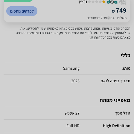
)
59
(
1
749
₪
לפרטים נוספים
משלוח חינם
עד 7 ימי עסקים
המפרט עודכן בשיטות שונות, לרבות שימוש בכלי בינה מלאכותית ועשוי להכיל שגיאות.
אין להסתמך על מפרט זה ויש לוודא את המפרט המדויק באתר החנות בו מבוצעת ההזמנה.
מצאתם טעות במפרט?
דווחו לנו
כללי
מותג
Samsung
תאריך כניסה לזאפ
2023
מאפייני מפתח
גודל מסך
27 אינטש
Full HD
High Definition