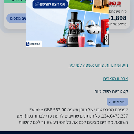
)
199
(
4.43
טוחן אשפה FRANKE בעוצמה 1-1/4 כ"ס
1,898
לפרטים נוספים
₪
כולל משלוח (48 ₪)
עד 7 ימי עסקים
חיפוש חנויות טוחני אשפה לפי עיר
ארכיון מוצרים
קטגוריות משלימות
פחי אשפה
לפניכם מפרט טכני של טוחן אשפה Franke GBP 552.00
134.0473.237. כל הנתונים שחייבים לדעת כדי לבחור נכון! זאפ
השוואת מחירים מציגים לכם את כל המידע שעוזר לכם להשוות.