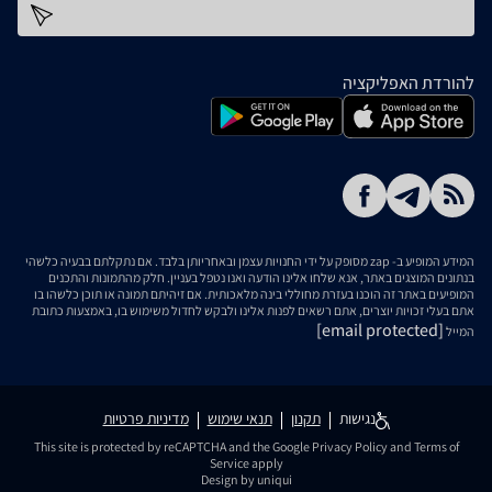
כתובת דוא''ל
להורדת האפליקציה
המידע המופיע ב- zap מסופק על ידי החנויות עצמן ובאחריותן בלבד. אם נתקלתם בבעיה כלשהי
בנתונים המוצגים באתר, אנא שלחו אלינו הודעה ואנו נטפל בעניין. חלק מהתמונות והתכנים
המופיעים באתר זה הוכנו בעזרת מחוללי בינה מלאכותית. אם זיהיתם תמונה או תוכן כלשהו בו
אתם בעלי זכויות יוצרים, אתם רשאים לפנות אלינו ולבקש לחדול משימוש בו, באמצעות כתובת
[email protected]
המייל
נגישות
תקנון
תנאי שימוש
מדיניות פרטיות
This site is protected by reCAPTCHA and the Google
Privacy Policy
and
Terms of
Service
apply
Design by uniqui