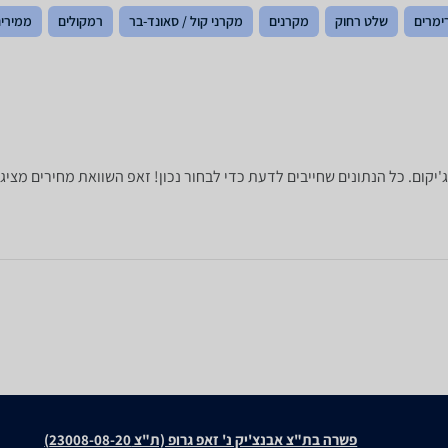
ימרים
שלט רחוק
מקרנים
מקרני קול / סאונד-בר
רמקולים
ממירים
פשרה בת"צ אבנצ'יק נ' זאפ גרופ (ת"צ 23008-08-20)