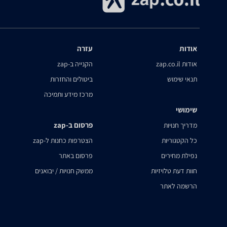
אודות
עזרה
אודות zap.co.il
הקנייה ב-zap
תנאי שימוש
ביטולים והחזרות
מרכז מידע ותמיכה
שימושי
פרסום ב-zap
מדריך חנויות
כל הקטגוריות
הצטרפות כחנות ל-zap
נפילת מחירים
פרסום באתר
חוות דעת טלויזיות
ממשק חנויות / יבואנים
הרשמה לאתר