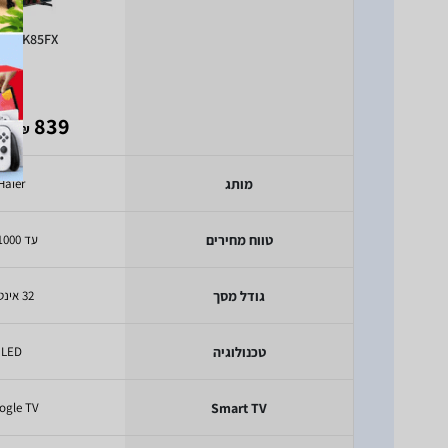
 H32K85FX
- 594
839
₪
מותג
Haier
טווח מחירים
עד 1000 ₪
גודל מסך
32 אינטש
טכנולוגיה
LED
ogle TV
Smart TV