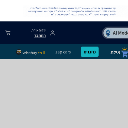
שלום אורח,
התחבר
מזגנים
zap cars