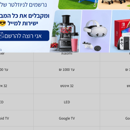
E32A7000
Xiaomi A Pro L32M8-A2ME
Haier
695
890
- 578
899
₪
₪
₪
₪
ier
Xiaomi
עד 1000 ₪
עד 1000 ₪
32 אינטש
32 אינטש
ED
LED
oid TV
Google TV
Go