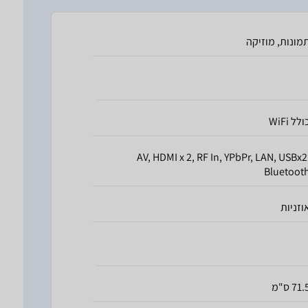
מונות, מוזיקה
ולל WiFi
AV, HDMI x 2, RF In, YPbPr, LAN, USBx2
Bluetoot
וזניות
71. ס"מ