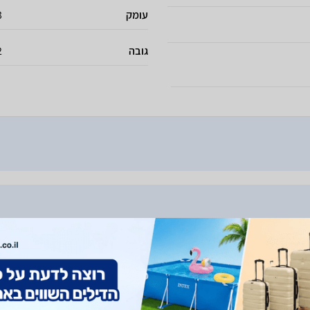
עומק
.3
גובה
2