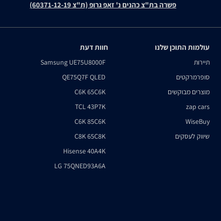
פשרה בת"צ כהנים נ' זאפ גרופ (ת"צ 60371-12-19)
עולמות התוכן שלנו
חוות דעת
תיירות
Samsung UE75U8000F
סופרמרקטים
QE75Q7F QLED
מוצרים מבוקשים
C6K 65C6K
TCL 43P7K
zap cars
C6K 85C6K
WiseBuy
שיווק לעסקים
C8K 65C8K
Hisense 40A4K
LG 75QNED93A6A