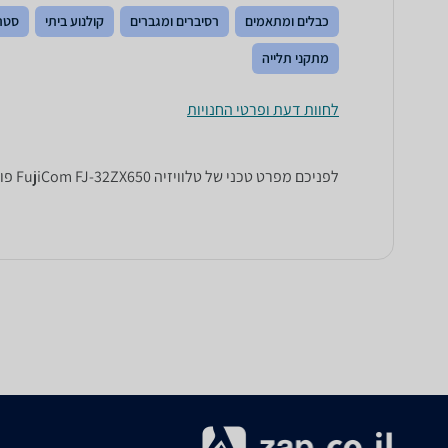
כבלים ומתאמים
רסיברים ומגברים
קולנוע ביתי
סטר
מתקני תלייה
לחוות דעת ופרטי החנויות
לפניכם מפרט טכני של טלוויזיה FujiCom FJ-32ZX650 פוג'יקום. כל הנתונים שחייבים לדעת כדי לבחור נכון! זאפ השוואת מחירים מציגים לכם את כל המידע שעוזר לכם להשוות.