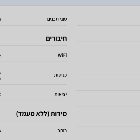
סוגי תכנים
ת
חיבורים
WiFi
כ
,
כניסות
h
יציאות
א
מידות (ללא מעמד)
רוחב
5