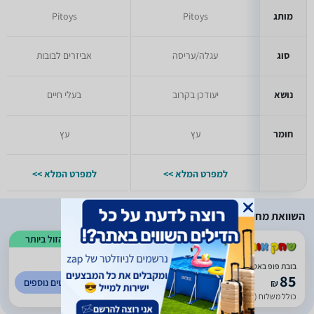
מותג
Pitoys
Pitoys
סוג
עגלה/עריסה
אביזרים לבובות
נושא
יעודכן בקרוב
בעלי חיים
חומר
עץ
עץ
למפרט המלא >>
למפרט המלא >>
השוואת מחירים
הזול ביותר
בובת פופ באטמן 1187 - Funko POP BATMAN
85
לפרטים נוספים
₪
כולל משלוח (20 ₪)
עד 4 ימי עסקים