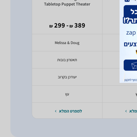
Tabletop Puppet Theater
לב
245
- 299
389
- 
₪
₪
₪
₪
oys
Melissa & Doug
Pi
ריסה
תאטרון בובות
עגלה
בקרוב
יעודכן בקרוב
יעודכ
עץ
יעודכ
מלא
למפרט המלא
למפרט 