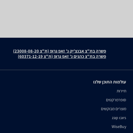
פשרה בת"צ אבנצ'יק נ' זאפ גרופ (ת"צ 23008-08-20)
פשרה בת"צ כהנים נ' זאפ גרופ (ת"צ 60371-12-19)
עולמות התוכן שלנו
תיירות
סופרמרקטים
מוצרים מבוקשים
zap cars
WiseBuy