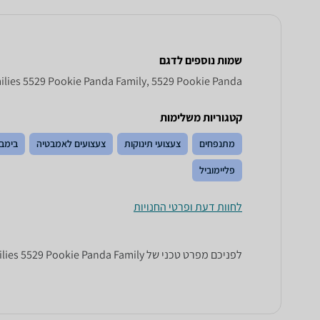
שמות נוספים לדגם
Sylvanian Families 5529 Pookie Panda Family, 5529 Pookie Panda פמילי ylvanian Families 5529 Pookie Panda
קטגוריות משלימות
מתנפחים
צעצועי תינוקות
צעצועים לאמבטיה
בימבו
פליימוביל
לחוות דעת ופרטי החנויות
לפניכם מפרט טכני של Sylvanian Families 5529 Pookie Panda Family. כל הנתונים שחייבים לדעת כדי לבחור נכון! זאפ השוואת מחירים מציגים לכם את כל המידע שעוזר לכם להשוות.