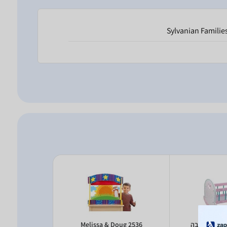
Sylvanian Familie
Melissa & Doug 2536
s