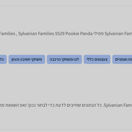
Sylvanian Families , S פמילי
ת ואופניים
צעצועים כללי
לגו ומשחקי הרכבה
משחקי חשיבה והגיון
כלי