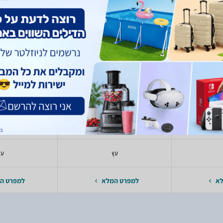
בות
ילדים לבית בובות
149
219
- 49
80
₪
₪
₪
₪
toys
Pitoys
ות
אביזרים לבובות
עגלה/ע
רוב
בעלי חיים
יעודכן 
עץ
עץ
לא
למפרט המלא
למפרט ה