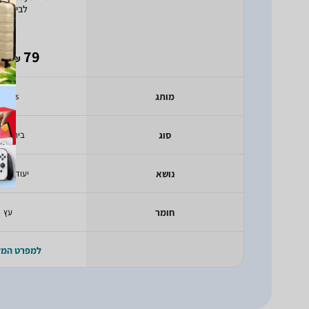
לבית בו
- 65
79
₪
מותג
Pitoys
סוג
בית בוב
נושא
יעודכן בק
חומר
עץ
למפרט המ