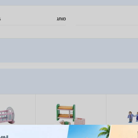
מותג
s
Pitoys 1 רבעיית בובות
Pitoys 12040 ריהוט חדר
Pitoys 16662 עריסה לבובה