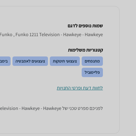
שמות נוספים לדגם
 Funko , Funko 1211 Television - Hawkeye - Hawkeye
קטגוריות משלימות
מתנפחים
צעצועי תינוקות
צעצועים לאמבטיה
בימבו
פליימוביל
לחוות דעת ופרטי החנויות
לפניכם מפרט טכני של Funko 1211 Television - Hawkeye - Hawkeye. כל הנתונים שחייבים לדעת כדי לבחור נכון! זאפ השוואת מחירים מציגים לכם את כל המידע שעוזר לכם להשוות.