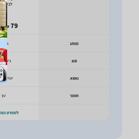
לבית בו
- 68
79
₪
מותג
Pitoys
סוג
בית בוב
נושא
יעודכן בק
חומר
עץ
למפרט המ