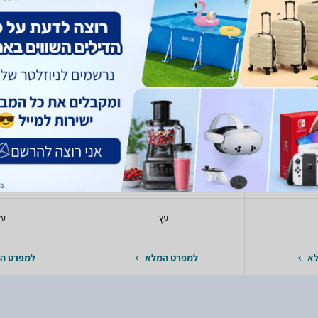
בות
ילדים לבית בובות
149
219
- 49
80
₪
₪
₪
₪
toys
Pitoys
ות
אביזרים לבובות
עגלה/ע
רוב
בעלי חיים
יעודכן 
עץ
עץ
לא
למפרט המלא
למפרט ה