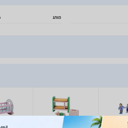
מותג
o
Pitoys 1 רבעיית בובות
Pitoys 12040 ריהוט חדר
Pitoys 16662 עריסה לבובה