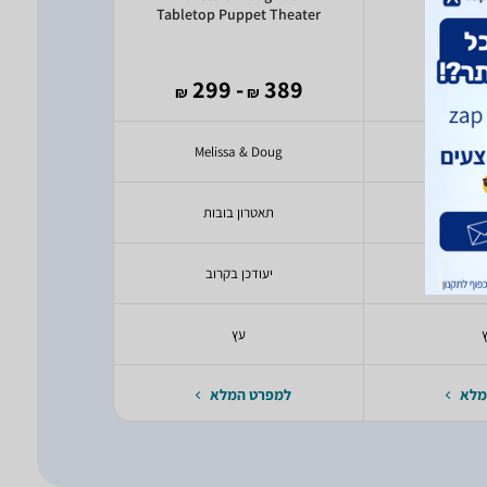
Tabletop Puppet Theater
לב
245
- 299
389
- 
₪
₪
₪
₪
oys
Melissa & Doug
Pi
ריסה
תאטרון בובות
עגלה
בקרוב
יעודכן בקרוב
יעודכ
עץ
יעודכ
מלא
למפרט המלא
למפרט 