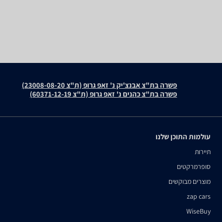
פשרה בת"צ אבנצ'יק נ' זאפ גרופ (ת"צ 23008-08-20)
פשרה בת"צ כהנים נ' זאפ גרופ (ת"צ 60371-12-19)
עולמות התוכן שלנו
תיירות
סופרמרקטים
מוצרים מבוקשים
zap cars
WiseBuy