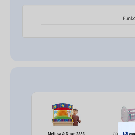
Funk
Melissa & Doug 2536
s