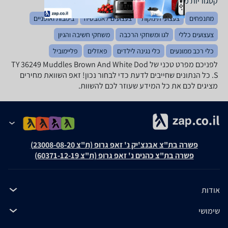
קטגוריות משלימות
מתנפחים
צעצועי תינוקות
צעצועים לאמבטיה
בימבות ואופניים
צעצועים כללי
לגו ומשחקי הרכבה
משחקי חשיבה והגיון
כלי רכב ממונעים
כלי נגינה לילדים
פאזלים
פליימוביל
לפניכם מפרט טכני של TY 36249 Muddles Brown And White Dod
S. כל הנתונים שחייבים לדעת כדי לבחור נכון! זאפ השוואת מחירים
מציגים לכם את כל המידע שעוזר לכם להשוות.
פשרה בת"צ אבנצ'יק נ' זאפ גרופ (ת"צ 23008-08-20)
פשרה בת"צ כהנים נ' זאפ גרופ (ת"צ 60371-12-19)
אודות
שימושי