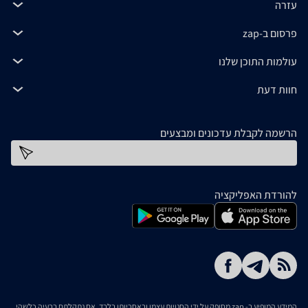
עזרה
פרסום ב-zap
עולמות התוכן שלנו
חוות דעת
הרשמה לקבלת עדכונים ומבצעים
כתובת דוא''ל
להורדת האפליקציה
המידע המופיע ב- zap מסופק על ידי החנויות עצמן ובאחריותן בלבד. אם נתקלתם בבעיה כלשהי