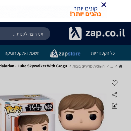
כל הקטגוריות
חשמל ואלקטרוניקה
 Mandalorian - Luke Skywalker With Grogu
...
השוואת מחירים בובות‏