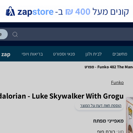
מחשבים
לבית ולגן
פנאי וספורט
בריאות ויופי
Funko 482 The - מפרט
Funko
alorian - Luke Skywalker With Grogu
הוספת חוות דעת על המוצר
מאפייני מפתח
סוג:
בובת פופ