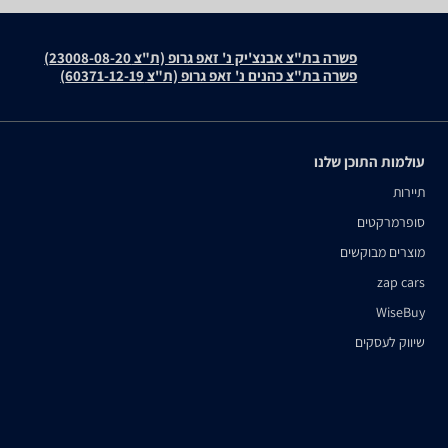
פשרה בת"צ אבנצ'יק נ' זאפ גרופ (ת"צ 23008-08-20)
פשרה בת"צ כהנים נ' זאפ גרופ (ת"צ 60371-12-19)
עולמות התוכן שלנו
תיירות
סופרמרקטים
מוצרים מבוקשים
zap cars
WiseBuy
שיווק לעסקים