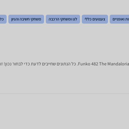
ת ואופניים
צעצועים כללי
לגו ומשחקי הרכבה
משחקי חשיבה והגיון
כלי
לפניכם מפרט טכני של Funko 482 The Mandalorian - Luke Skywalker With Grogu.