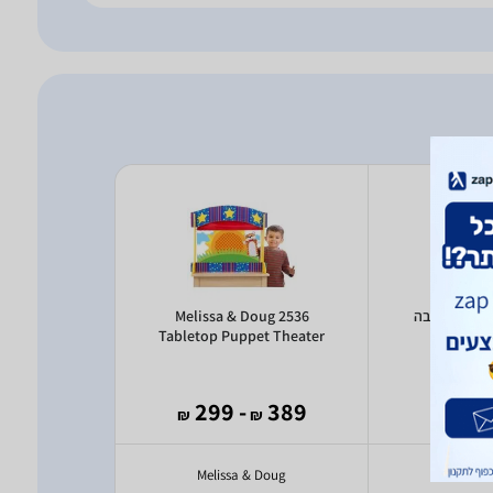
Melissa & Doug 2536
s
Tabletop Puppet Theater
לב
245
- 299
389
- 
₪
₪
₪
₪
oys
Melissa & Doug
Pi