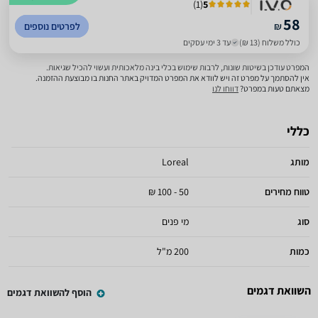
)
1
(
5
58
₪
לפרטים נוספים
כולל משלוח (13 ₪)
עד 3 ימי עסקים
המפרט עודכן בשיטות שונות, לרבות שימוש בכלי בינה מלאכותית ועשוי להכיל שגיאות.
אין להסתמך על מפרט זה ויש לוודא את המפרט המדויק באתר החנות בו מבוצעת ההזמנה.
מצאתם טעות במפרט?
דווחו לנו
כללי
מותג
Loreal
טווח מחירים
50 - 100 ₪
סוג
מי פנים
כמות
200 מ"ל
השוואת דגמים
הוסף להשוואת דגמים