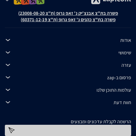
פשרה בת"צ אבנצ'יק נ' זאפ גרופ (ת"צ 23008-08-20)
פשרה בת"צ כהנים נ' זאפ גרופ (ת"צ 60371-12-19)
אודות
שימושי
עזרה
פרסום ב-zap
עולמות התוכן שלנו
חוות דעת
הרשמה לקבלת עדכונים ומבצעים
כתובת דוא''ל