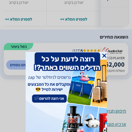
יעודכן בקרוב
יעודכן בקרוב
למפרט המלא >>
למפרט המלא >>
השוואת מחירים
הזול ביותר
)
127
(
5
YBA - SIGNATURE CD PLAYER
62,000
לפרטים נוספים
₪
משלוח חינם
עד 7 ימי עסקים
חיפוש חנויות קומפקט דיסקים לפי עיר
ארכיון מוצרים