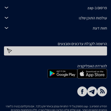
פרסום ב-zap
עולמות התוכן שלנו
חוות דעת
הרשמה לקבלת עדכונים ומבצעים
כתובת דוא''ל
להורדת האפליקציה
המידע המופיע ב- zap מסופק על ידי החנויות עצמן ובאחריותן בלבד. אם נתקלתם בבעיה כלשהי
בנתונים המוצגים באתר, אנא שלחו אלינו הודעה ואנו נטפל בעניין. חלק מהתמונות והתכנים