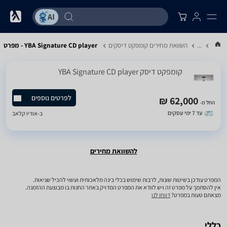
...
השוואת מחירים קומפקט דיסקים
YBA Signature CD player - מפרט
קומפקט דיסק YBA Signature CD player
לפרטים נוספים
62,000 ₪
החל מ-
עד 7 ימי עסקים
ב-
אודיו קלאב
להשוואת מחירים
המפרט עודכן בשיטות שונות, לרבות שימוש בכלי בינה מלאכותית ועשוי להכיל שגיאות.
אין להסתמך על מפרט זה ויש לוודא את המפרט המדויק באתר החנות בו מבוצעת ההזמנה.
מצאתם טעות במפרט?
דווחו לנו
כללי