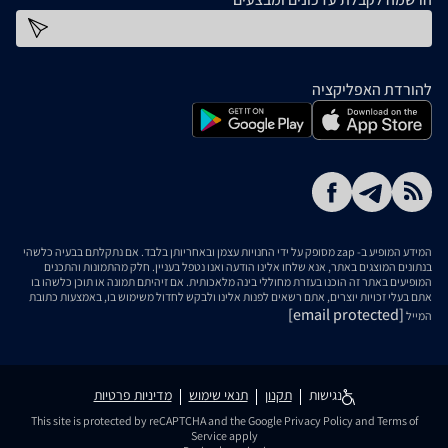
כתובת דוא''ל
להורדת האפליקציה
המידע המופיע ב- zap מסופק על ידי החנויות עצמן ובאחריותן בלבד. אם נתקלתם בבעיה כלשהי
בנתונים המוצגים באתר, אנא שלחו אלינו הודעה ואנו נטפל בעניין. חלק מהתמונות והתכנים
המופיעים באתר זה הוכנו בעזרת מחוללי בינה מלאכותית. אם זיהיתם תמונה או תוכן כלשהו בו
אתם בעלי זכויות יוצרים, אתם רשאים לפנות אלינו ולבקש לחדול משימוש בו, באמצעות כתובת
[email protected]
המייל
נגישות
תקנון
תנאי שימוש
מדיניות פרטיות
This site is protected by reCAPTCHA and the Google
Privacy Policy
and
Terms of
Service
apply