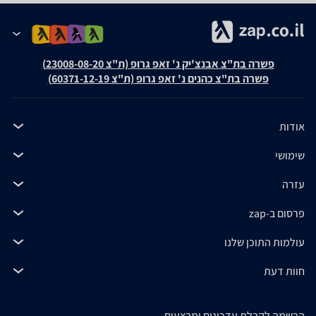
פשרה בת"צ אבנצ'יק נ' זאפ גרופ (ת"צ 23008-08-20)
פשרה בת"צ כהנים נ' זאפ גרופ (ת"צ 60371-12-19)
אודות
שימושי
עזרה
פרסום ב-zap
עולמות התוכן שלנו
חוות דעת
הרשמה לקבלת עדכונים ומבצעים