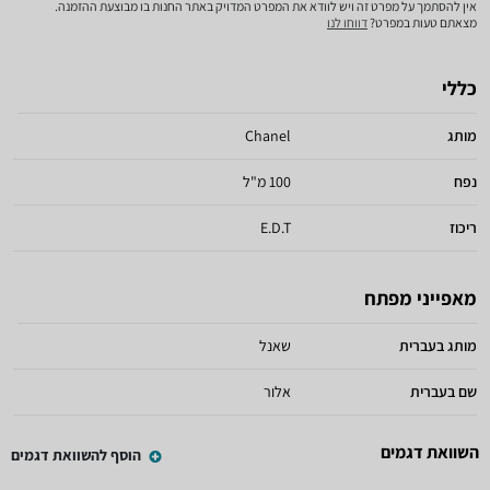
אין להסתמך על מפרט זה ויש לוודא את המפרט המדויק באתר החנות בו מבוצעת ההזמנה.
מצאתם טעות במפרט?
דווחו לנו
כללי
מותג
Chanel
נפח
100 מ"ל
ריכוז
E.D.T
מאפייני מפתח
מותג בעברית
שאנל
שם בעברית
אלור
השוואת דגמים
הוסף להשוואת דגמים