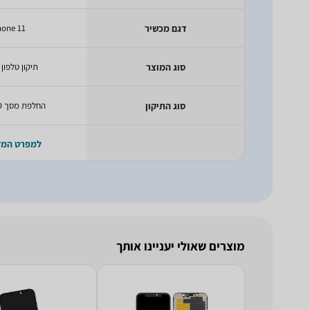
דגם מכשיר
hone 11
סוג המוצר
תיקון טלפון 
סוג התיקון
החלפת מסך LCD+מגע
למפרט המ
מוצרים שאולי יעניינו אותך