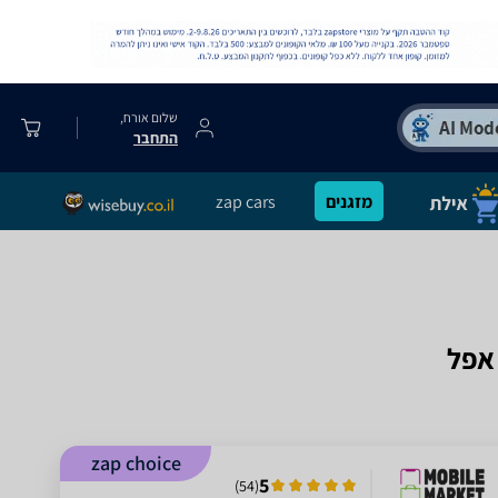
שלום אורח,
התחבר
מזגנים
zap cars
zap choice
5
)
54
(