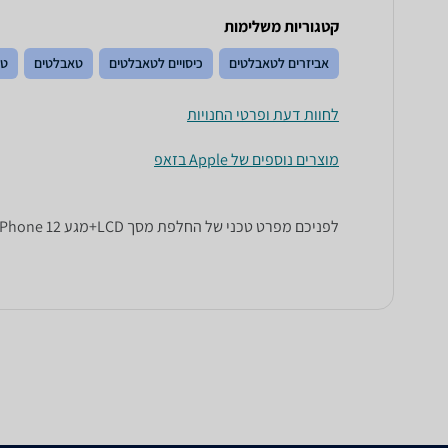
קטגוריות משלימות
אביזרים לטאבלטים
כיסויים לטאבלטים
טאבלטים
טל
לחוות דעת ופרטי החנויות
מוצרים נוספים של Apple בזאפ
לפניכם מפרט טכני של החלפת מסך LCD+מגע Apple iPhone 12 אפל. כל הנתונים שחייבים לדעת כדי לבחור נכון! זאפ השוואת מחירים מציגים לכם את כל המידע שעוזר לכם להשוות.