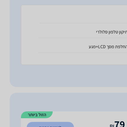
יקון טלפון סלולרי
חלפת מסך LCD+מגע
הזול ביותר
79
₪