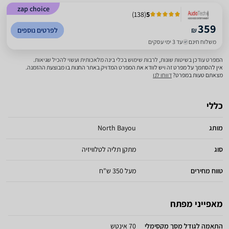
zap choice
)
138
(
5
359
₪
לפרטים נוספים
משלוח חינם
עד 3 ימי עסקים
המפרט עודכן בשיטות שונות, לרבות שימוש בכלי בינה מלאכותית ועשוי להכיל שגיאות.
אין להסתמך על מפרט זה ויש לוודא את המפרט המדויק באתר החנות בו מבוצעת ההזמנה.
מצאתם טעות במפרט?
דווחו לנו
כללי
מותג
North Bayou
סוג
מתקן תליה לטלוויזיה
טווח מחירים
מעל 350 ש"ח
מאפייני מפתח
התאמה לגודל מסך מקסימלי
70 אינטש