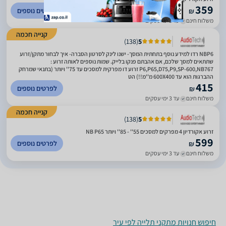
359
לפרטים נוספים
₪
משלוח חינם
עד 3 ימי עסקים
קנייה חכמה
)
138
(
5
NBP6 רדו למידע נוסף בתחתית המסך- ישנו לינק לסרטון הסברה- איך לבחור מתקן/זרוע
שתתאים למסך שלכם, אם אהבתם פנקו בלייק. שמות נוספים לאותה זרוע :
P6,P65,D75,P9,SP-600,NB767 זרוע דו מפרקית למסכים עד 75'' ויותר (בתנאי שמרחק
ההברגות הוא עד 600X400 מ''מ!!) הט
415
לפרטים נוספים
₪
משלוח חינם
עד 3 ימי עסקים
קנייה חכמה
)
138
(
5
זרוע אקורדיון 4 מפרקים למסכים 55'' - 85'' ויותר NB P65
599
לפרטים נוספים
₪
משלוח חינם
עד 3 ימי עסקים
חיפוש חנויות מתקני תלייה לפי עיר