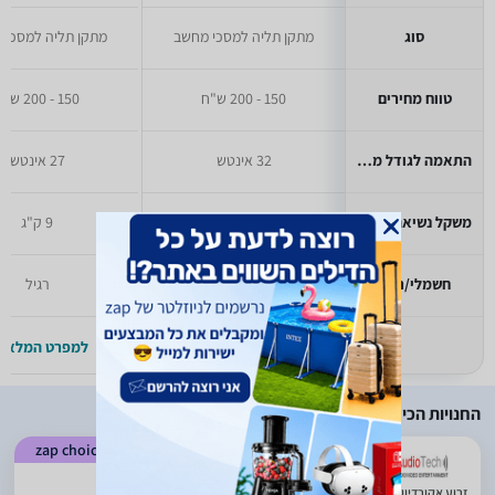
סוג
מתקן תליה למסכי מחשב
מתקן תליה למסכי 
טווח מחירים
150 - 200 ש"ח
150 - 200 ש"ח
התאמה לגודל מסך מקסימלי
32 אינטש
27 אינטש
משקל נשיאה מקסימלי
12 ק"ג
9 ק"ג
חשמלי/רגיל
רגיל
רגיל
למפרט המלא >>
למפרט המלא >
החנויות הכי זולות
zap choice
)
138
(
5
זרוע אקורדיון 4 מפרקים למסכים גדולים הדגם הקטן NBP6