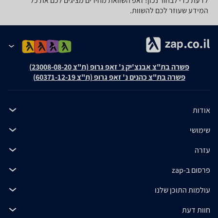
לדעת כדי לבחור נכון! זאפ השוואת מחירים מציגים לכם את כל
המידע שעוזר לכם להשוות.
פשרה בת"צ אבנצ'יק נ' זאפ גרופ (ת"צ 23008-08-20)
פשרה בת"צ כהנים נ' זאפ גרופ (ת"צ 60371-12-19)
אודות
שימושי
עזרה
פרסום ב-zap
עולמות התוכן שלנו
חוות דעת