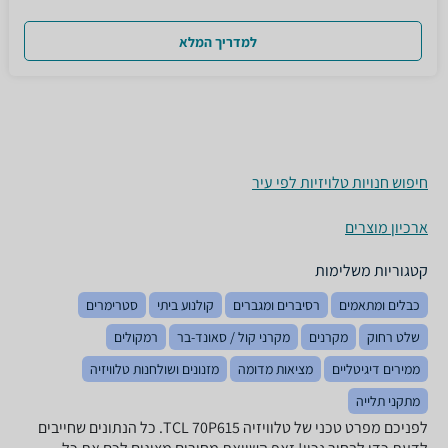
למדריך המלא
חיפוש חנויות טלויזיות לפי עיר
ארכיון מוצרים
קטגוריות משלימות
כבלים ומתאמים
רסיברים ומגברים
קולנוע ביתי
סטרימרים
שלט רחוק
מקרנים
מקרני קול / סאונד-בר
רמקולים
ממירים דיגיטליים
מציאות מדומה
מזנונים ושולחנות טלוויזיה
מתקני תלייה
לפניכם מפרט טכני של טלוויזיה TCL 70P615. כל הנתונים שחייבים