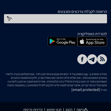
הרשמה לקבלת עדכונים ומבצעים
כתובת דוא''ל
להורדת האפליקציה
המידע המופיע ב- zap מסופק על ידי החנויות עצמן ובאחריותן בלבד. אם נתקלתם בבעיה כלשהי
בנתונים המוצגים באתר, אנא שלחו אלינו הודעה ואנו נטפל בעניין. חלק מהתמונות והתכנים
המופיעים באתר זה הוכנו בעזרת מחוללי בינה מלאכותית. אם זיהיתם תמונה או תוכן כלשהו בו
אתם בעלי זכויות יוצרים, אתם רשאים לפנות אלינו ולבקש לחדול משימוש בו, באמצעות כתובת
[email protected]
המייל
נגישות
תקנון
תנאי שימוש
מדיניות פרטיות