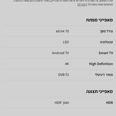
אין להסתמך על מפרט זה ויש לוודא את המפרט המדויק באתר החנות בו מבוצעת ההזמנה.
מצאתם טעות במפרט?
דווחו לנו
מאפייני מפתח
גודל מסך
70 אינטש
טכנולוגיה
LED
Android TV
Smart TV
4K
High Definition
ממיר דיגיטלי
DVB-T2
מאפייני תצוגה
HDR
תומך HDR