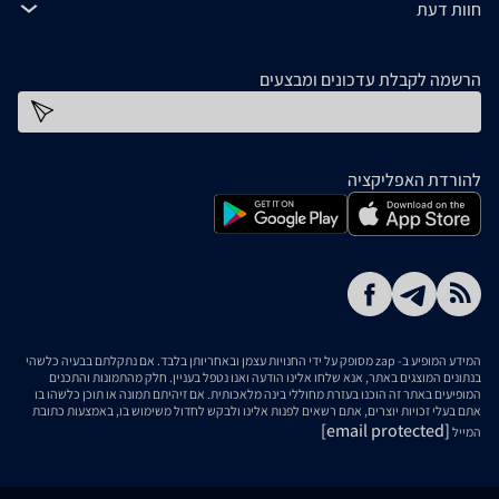
חוות דעת
הרשמה לקבלת עדכונים ומבצעים
כתובת דוא''ל
להורדת האפליקציה
המידע המופיע ב- zap מסופק על ידי החנויות עצמן ובאחריותן בלבד. אם נתקלתם בבעיה כלשהי
בנתונים המוצגים באתר, אנא שלחו אלינו הודעה ואנו נטפל בעניין. חלק מהתמונות והתכנים
המופיעים באתר זה הוכנו בעזרת מחוללי בינה מלאכותית. אם זיהיתם תמונה או תוכן כלשהו בו
אתם בעלי זכויות יוצרים, אתם רשאים לפנות אלינו ולבקש לחדול משימוש בו, באמצעות כתובת
[email protected]
המייל