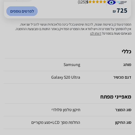
)
125
(
5
725
₪
לפרטים נוספים
המפרט עודכן בשיטות שונות, לרבות שימוש בכלי בינה מלאכותית ועשוי להכיל שגיאות.
אין להסתמך על מפרט זה ויש לוודא את המפרט המדויק באתר החנות בו מבוצעת ההזמנה.
מצאתם טעות במפרט?
דווחו לנו
כללי
מותג
Samsung
דגם מכשיר
Galaxy S20 Ultra
מאפייני מפתח
סוג המוצר
תיקון טלפון סלולרי
סוג התיקון
החלפת מסך LCD+מגע מקוריים