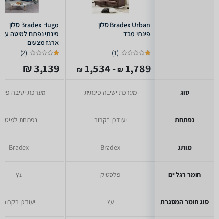
Bradex Urban סלון
Bradex Hugo סלון
פינתי מבד
פינתי נפתח למיטה עם
ארגז מצעים
)
2
(
)
1
(
3,139 ₪
- 1,534
1,789
₪
₪
סוג
מערכת ישיבה פינתית
מערכת ישיבה פינת
נפתחת
יעודכן בקרוב
נפתחת למיטה
מותג
Bradex
Bradex
חומר רגליים
פלסטיק
עץ
סוג חומר המסגרת
עץ
יעודכן בקרוב