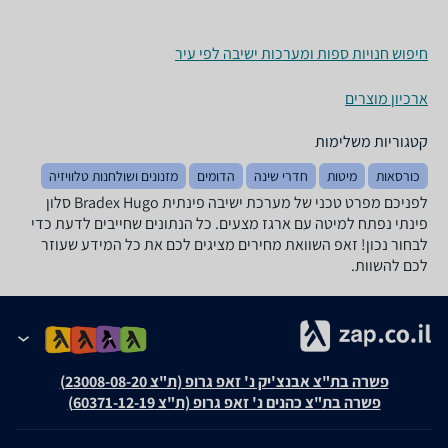
חיפוש חנויות ספות ומערכות ישיבה לפי עיר
ארכיון מוצרים
קטגוריות משלימות
כורסאות
מיטות
חדרי שינה
הדומים
מזנונים ושולחנות טלוויזיה
לפניכם מפרט טכני של ‏מערכת ישיבה פינתית Bradex Hugo סלון
פינתי נפתח למיטה עם ארגז מצעים. כל הנתונים שחייבים לדעת כדי
לבחור נכון! זאפ השוואת מחירים מציגים לכם את כל המידע שעוזר
לכם להשוות.
פשרה בת"צ אבנצ'יק נ' זאפ גרופ (ת"צ 23008-08-20)
פשרה בת"צ כהנים נ' זאפ גרופ (ת"צ 60371-12-19)