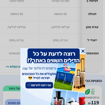
לטיפול ב
מערכת העיכול
תוספי תזונה
תכולה
60 כמוסות
60 כמוסות
צורת מתן
טבליות לבליעה
טבליות לבליעה
ייעודי ל
גברים ,נשים
גברים ,נשים
הומאופטי
לא הומאופטי
לא הומאופטי
למפרט המלא >>
למפרט המלא >>
החנויות הכי זולות
הזול ביותר
)
132
(
4.3
ביו 25 סופהרב 60 כמוסות
119
לפרטים נוספים
₪