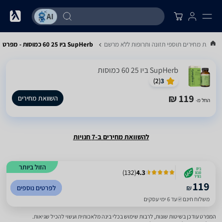
השוואת מחירים תוספי תזונה ותרופות ללא מרשם
SupHerb ביו 25 60 כמוסות - מפרט
SupHerb ביו 25 60 כמוסות
)
2
(
3
119 ₪
השוואת מחירים
החל מ-
להשוואת מחירים ב-7 חנויות
הזול ביותר
)
132
(
4.3
119
₪
לפרטים נוספים
משלוח חינם
עד 6 ימי עסקים
המפרט עודכן בשיטות שונות, לרבות שימוש בכלי בינה מלאכותית ועשוי להכיל שגיאות.