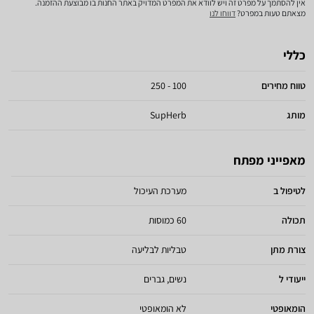
אין להסתמך על מפרט זה ויש לוודא את המפרט המדויק באתר החנות בו מבוצעת ההזמנה.
מצאתם טעות במפרט?
דווחו לנו
כללי
טווח מחירים
100 - 250
מותג
SupHerb
מאפייני מפתח
לטיפול ב
מערכת העיכול
תכולה
60 כמוסות
צורת מתן
טבליות לבליעה
ייעודי ל
נשים, גברים
הומאופטי
לא הומאופטי