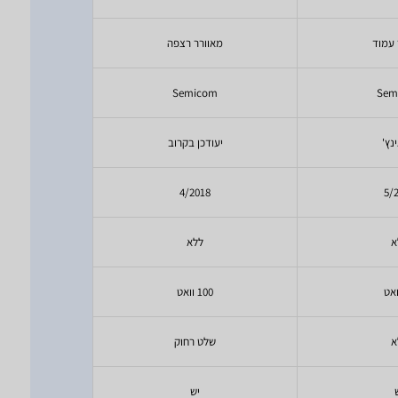
 עמוד
מאוורר רצפה
מאוו
com
Semicom
Sem
יעודכן בקרוב
30 אינץ
26
4/2018
5/
א
ללא
יעודכ
100 וואט
יעודכ
א
שלט רחוק
יעודכ
יש
יעודכ