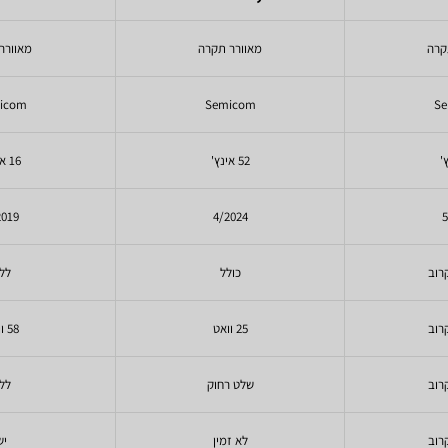
קרה
מאוורר תקרה
מאוורר
icom
Semicom
S
52 אינץ'
16 אינץ'
2019
4/2024
5
רוב
כולל
לל
רוב
25 וואט
58 וואט
רוב
שלט רחוק
לל
רוב
לא זמין
יש