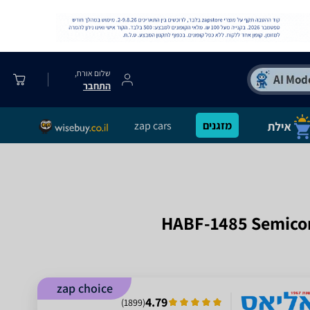
שלום אורח,
התחבר
מזגנים
zap cars
zap choice
4.79
)
1899
(