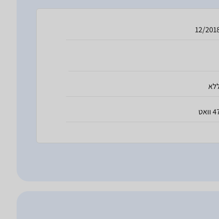
12/201
לא
 וואט