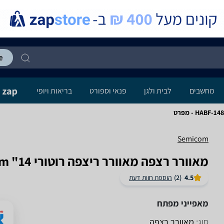
מחשבים
לבית ולגן
פנאי וספורט
בריאות ויופי
Semicom
‏מאוורר רצפה מאוורר ריצפה רוטורי 14" HABF-1485 Semicom
4.5
(2)
הוספת חוות דעת
מאפייני מפתח
סוג:
מאוורר רצפה