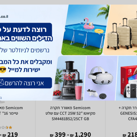
 מאוורר תקרה +
Semicom מאוורר תקרה
micom
GENESIS1 -
מקיאטו "CCT 25W 52 עם שלט
טיימר 16" HAFA16BT
SM4481B52/25CT GB
CFA4
115
219
- 399
1,290
₪
₪
₪
₪