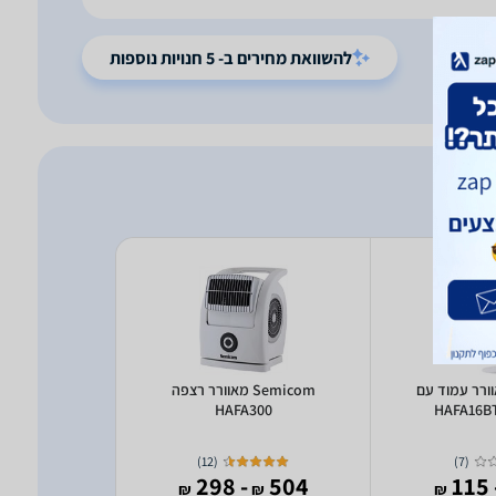
להשוואת מחירים ב- 5 חנויות נוספות
Se מאוורר עמוד עם
Semicom מאוורר רצפה
HAFA300
/30CT SM-
0/30CT
)
12
(
)
7
(
308
- 298
504
- 
₪
₪
₪
₪