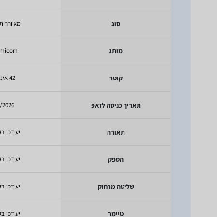
סוג
מאוורר ת
מותג
emicom
קוטר
42 אינץ'
תאריך כניסה לזאפ
/2026
תאורה
יעודכן בק
הספק
יעודכן בק
שליטה מרחוק
יעודכן בק
טיימר
יעודכן בק