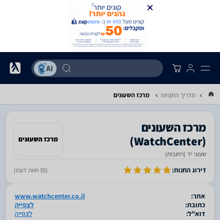
מדריך החנויות
מרכז השעונים
‏(WatchCenter)
שעוני יד (רחובות)
סגור
דירוג החנות:
(35 חוות דעת)
אתר:
www.watchcenter.co.il
כתובת:
לצפייה
דוא"ל:
לצפייה