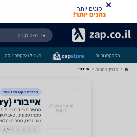
כל הקטגוריות
חשמל ואלקטרוניקה
אייבורי
מדריך החנויות‏
מפרסם ב-zap מאז 2006
מחשבים ניידים ונייחים
סמארטפונים, טאבלטים, 
ואביזרים, מסכים וטלוויזיות ועו
-
/ 5