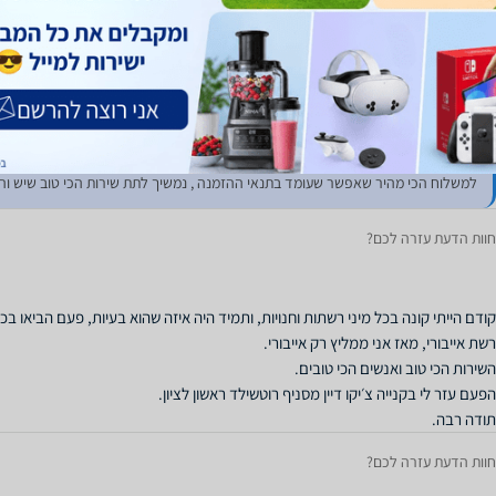
לא להתקרב לאייבורי. עברו ימי המשלוח טרם קבלתי את המוצר, אין עם מי לדבר, הפנ
באפליקציה הסטטוס הוא סופק. מדובר על מקרר יין 51 בקבוקים. עדיין ממתין לתשובה.
תגובת החנות
לאחר שיחה עם הלקוח , לא הפננו את הלקוח לאף אחד אלא טיפלנו באופן ישיר. היה עיכ
למשלוח הכי מהיר שאפשר שעומד בתנאי ההזמנה , נמשיך לתת שירות הכי טוב שיש והלק
חוות הדעת עזרה לכם?
תודה רבה.
חוות הדעת עזרה לכם?