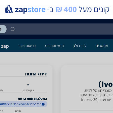
מחשבים
לבית ולגן
פנאי וספורט
בריאות ויופי
דירוג החנות
-
, מוצרי חשמל לבית,
ציון ממוצע
חו
קונסולות, ציוד היקפי
התפלגות חוות הדעת
ד (30 סניפים)
מס' הכוכבים מושפע מהדירוג ב-
שנה ה
חודש
3 חודשים