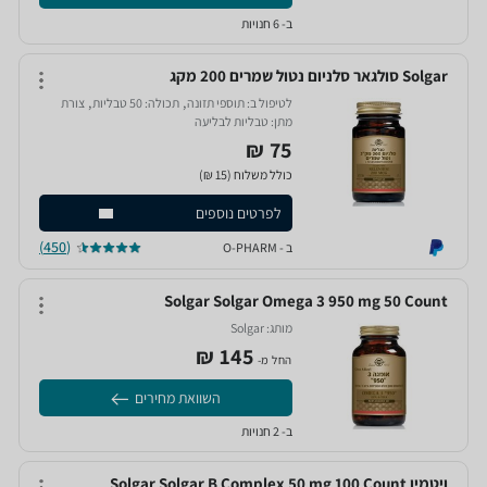
ב- 6 חנויות
Solgar סולגאר סלניום נטול שמרים 200 מקג
,
,
לטיפול ב:
תוספי תזונה‏
תכולה:
50 טבליות‏
צורת
מתן:
טבליות לבליעה‏
75 ₪
כולל משלוח (15 ₪)
לפרטים נוספים
(450)
ב - O-PHARM
Solgar Solgar Omega 3 950 mg 50 Count
מותג:
Solgar‏
145‏ ₪
החל מ-
השוואת מחירים
ב- 2 חנויות
ויטמין Solgar Solgar B Complex 50 mg 100 Count