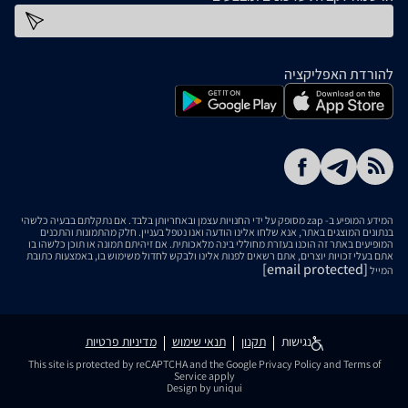
כתובת דוא''ל
להורדת האפליקציה
המידע המופיע ב- zap מסופק על ידי החנויות עצמן ובאחריותן בלבד. אם נתקלתם בבעיה כלשהי
בנתונים המוצגים באתר, אנא שלחו אלינו הודעה ואנו נטפל בעניין. חלק מהתמונות והתכנים
המופיעים באתר זה הוכנו בעזרת מחוללי בינה מלאכותית. אם זיהיתם תמונה או תוכן כלשהו בו
אתם בעלי זכויות יוצרים, אתם רשאים לפנות אלינו ולבקש לחדול משימוש בו, באמצעות כתובת
[email protected]
המייל
נגישות
תקנון
תנאי שימוש
מדיניות פרטיות
This site is protected by reCAPTCHA and the Google
Privacy Policy
and
Terms of
Service
apply
Design by uniqui