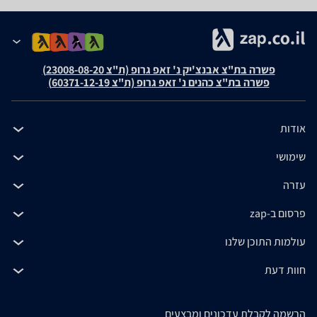
פשרה בת"צ אבנצ'יק נ' זאפ גרופ (ת"צ 23008-08-20)
פשרה בת"צ כהנים נ' זאפ גרופ (ת"צ 60371-12-19)
אודות
שימושי
עזרה
פרסום ב-zap
עולמות התוכן שלנו
חוות דעת
הרשמה לקבלת עדכונים ומבצעים