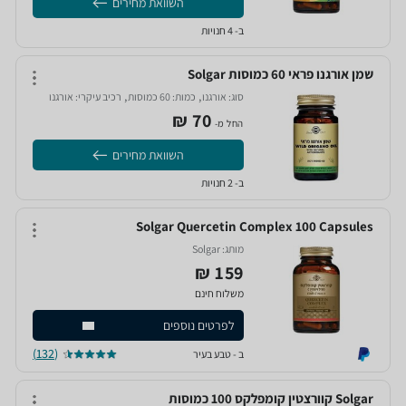
השוואת מחירים
ב- 4 חנויות
שמן אורגנו פראי 60 כמוסות Solgar
,
,
סוג:
אורגנו‏
כמות:
60 כמוסות‏
רכיב עיקרי:
אורגנו‏
70‏ ₪
החל מ-
השוואת מחירים
ב- 2 חנויות
Solgar Quercetin Complex 100 Capsules
מותג:
Solgar‏
159 ₪
משלוח חינם
לפרטים נוספים
(132)
ב - טבע בעיר
Solgar קוורצטין קומפלקס 100 כמוסות