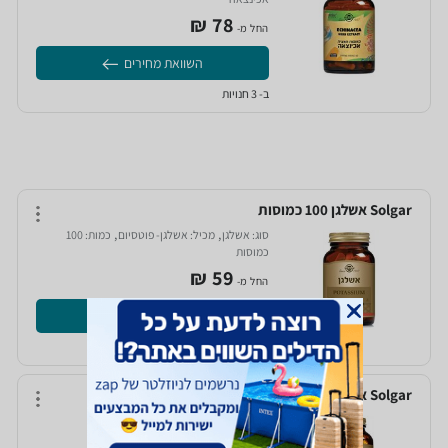
78‏ ₪
החל מ-
השוואת מחירים
ב- 3 חנויות
Solgar אשלגן 100 כמוסות
,
,
סוג:
אשלגן‏
מכיל:
אשלגן- פוטסיום‏
כמות:
100
כמוסות‏
59‏ ₪
החל מ-
השוואת מחירים
ב- 5 חנויות
Solgar אומגה 3 950 100 כמוסות
לטיפול ב:
מתח נפשי‏ , תוספי תזונה‏
)
3
(