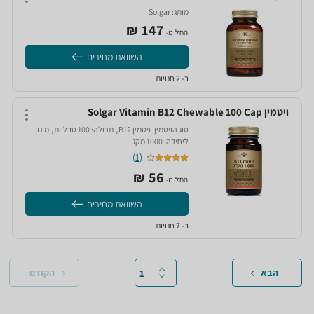
מותג:
Solgar‏
147‏ ₪
החל מ-
השוואת מחירים
ב- 2 חנויות
ויטמין Solgar Vitamin B12 Chewable 100 Cap
,
,
סוג הויטמין:
ויטמין B12‏
תכולה:
100 טבליות‏
מינון
ליחידה:
1000 מקג‏
)
1
(
56‏ ₪
החל מ-
השוואת מחירים
ב- 7 חנויות
הבא
הקודם