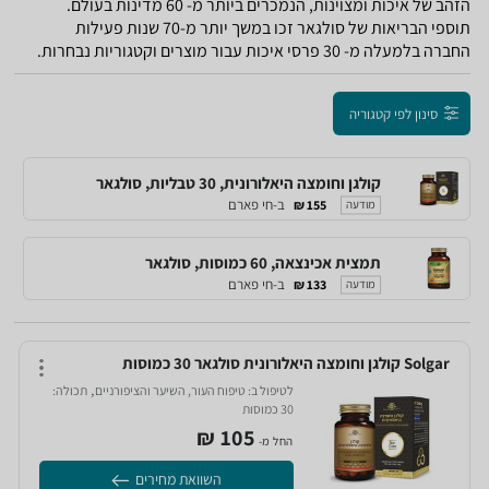
הזהב של איכות ומצוינות, הנמכרים ביותר מ- 60 מדינות בעולם.
תוספי הבריאות של סולגאר זכו במשך יותר מ-70 שנות פעילות
החברה בלמעלה מ- 30 פרסי איכות עבור מוצרים וקטגוריות נבחרות.
סינון לפי קטגוריה
קולגן וחומצה היאלורונית, 30 טבליות, סולגאר
ב-חי פארם
155 ₪
מודעה
תמצית אכינצאה, 60 כמוסות, סולגאר
ב-חי פארם
133 ₪
מודעה
Solgar קולגן וחומצה היאלורונית סולגאר 30 כמוסות
,
לטיפול ב:
טיפוח העור, השיער והציפורניים‏
תכולה:
30 כמוסות‏
105‏ ₪
החל מ-
השוואת מחירים