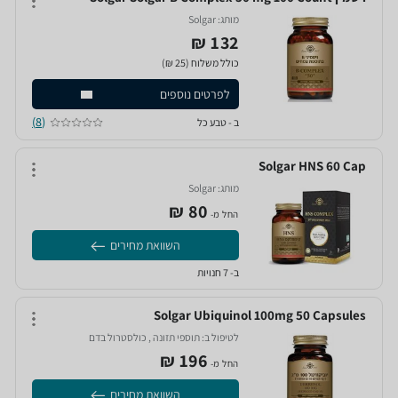
מותג:
Solgar‏
132 ₪
כולל משלוח (25 ₪)
לפרטים נוספים
(8)
ב - טבע כל
Solgar HNS 60 Cap
מותג:
Solgar‏
80‏ ₪
החל מ-
השוואת מחירים
ב- 7 חנויות
Solgar Ubiquinol 100mg 50 Capsules
לטיפול ב:
תוספי תזונה‏ , כולסטרול בדם‏
196‏ ₪
החל מ-
השוואת מחירים