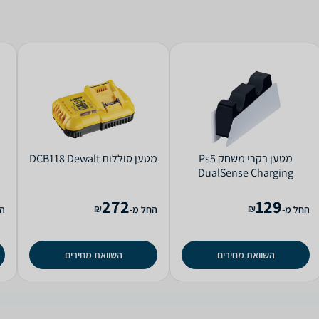
מטען ‏בקרי משחק Ps5
מטען ‏סוללות DCB118 Dewalt
DualSense Charging
Station Sony
272
129
₪
₪
החל מ-
החל מ-
הח
השוואת מחירים
השוואת מחירים