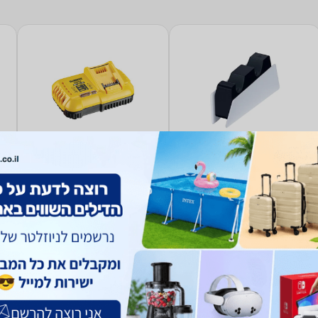
מטען ‏בקרי משחק Ps5
מטען ‏סוללות DCB118 Dewalt
DualSense Charging
Station Sony
272
129
₪
₪
החל מ-
החל מ-
הח
השוואת מחירים
השוואת מחירים