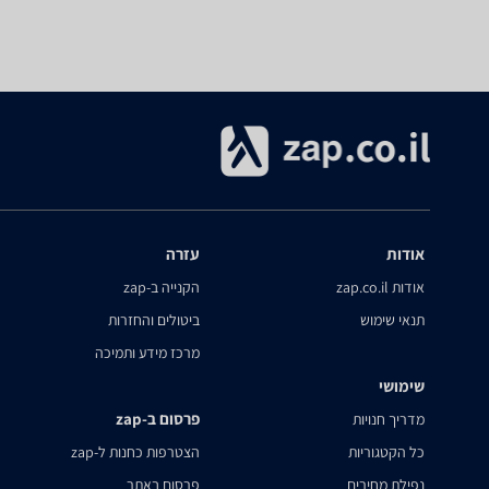
אודות
עזרה
אודות zap.co.il
הקנייה ב-zap
תנאי שימוש
ביטולים והחזרות
מרכז מידע ותמיכה
שימושי
פרסום ב-zap
מדריך חנויות
כל הקטגוריות
הצטרפות כחנות ל-zap
נפילת מחירים
פרסום באתר