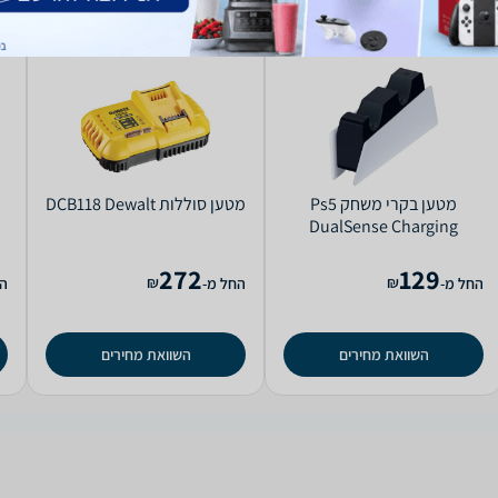
מטען ‏בקרי משחק Ps5
מטען ‏סוללות DCB118 Dewalt
DualSense Charging
Station Sony
272
129
₪
₪
החל מ-
החל מ-
הח
השוואת מחירים
השוואת מחירים