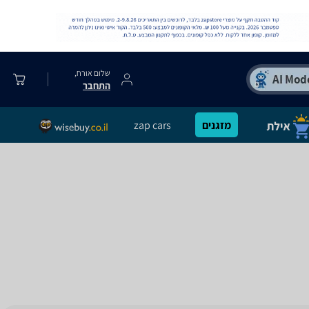
שלום אורח,
התחבר
מזגנים
zap cars