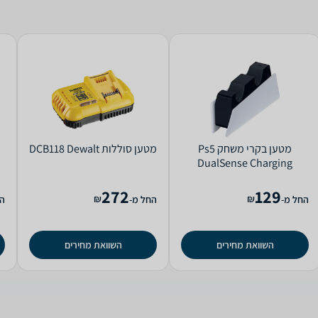
מטען ‏בקרי משחק Ps5
מטען ‏סוללות DCB118 Dewalt
DualSense Charging
Station Sony
272
129
₪
₪
החל מ-
החל מ-
הח
השוואת מחירים
השוואת מחירים