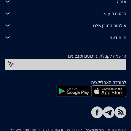
עזרה
פרסום ב-zap
עולמות התוכן שלנו
חוות דעת
הרשמה לקבלת עדכונים ומבצעים
כתובת דוא''ל
להורדת האפליקציה
המידע המופיע ב- zap מסופק על ידי החנויות עצמן ובאחריותן בלבד. אם נתקלתם בבעיה כלשהי