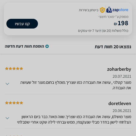
ביטחון בשירות
מסופק ע״י מוכר חיצוני
198
₪
קנו עכשיו
כולל משלוח (20 ₪)
עד 7 ימי עסקים
נמצאו 20 חוות דעת
הוספת חוות דעת חדשה
zoharberby
20.07.2021
מוצר קטלני , עושה את העבודה כמו שצריך.מומלץ בחום.מוצר זול שעושה
את העבודה.
doretleven
20.06.2021
מוצר מושלם, עושה את העבודה כמו שצריך.שווה מאוד.כבר ביום הראשון
הצלחתי לישון בחדר מבלי שנעקצתי, ממש עברתי לילה שקט אחרי שסבלתי
מהרבה עקיצות.ממש ממליץ!!