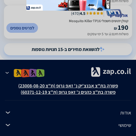
משלוח חינם
עד 7 ימי עסקים
)
470
(
4.5
‏קטלן יתושים חשמלי Mosquito Killer TP16
190
לפרטים נוספים
₪
משלוח חינם
עד 5 ימי עסקים
להשוואת מחירים ב-15 חנויות נוספות
פשרה בת"צ אבנצ'יק נ' זאפ גרופ (ת"צ 23008-08-20)
פשרה בת"צ כהנים נ' זאפ גרופ (ת"צ 60371-12-19)
אודות
שימושי