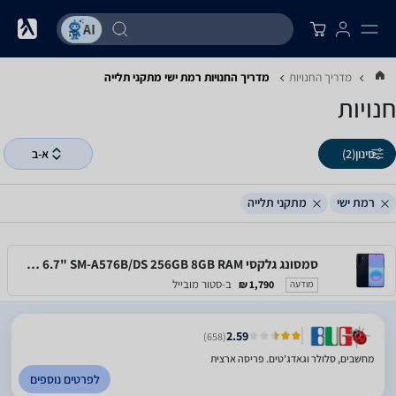
מדריך החנויות
מדריך החנויות ‏רמת ישי ‏מתקני תלייה
חנויות
סינון
(2)
א-ב
רמת ישי
מתקני תלייה
סמסונג גלקסי Samsung Galaxy A57 5G 6.7" SM-A576B/DS 256GB 8GB RAM
ב-סטור מובייל
1,790 ₪
מודעה
2.59
(658)
מחשבים, סלולר וגאדג'טים. פריסה ארצית
לפרטים נוספים