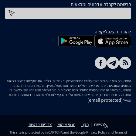
הרשמה לקבלת עדכונים ומבצעים
כתובת דוא''ל
להורדת האפליקציה
המידע המופיע ב- zap מסופק על ידי החנויות עצמן ובאחריותן בלבד. אם נתקלתם בבעיה כלשהי
בנתונים המוצגים באתר, אנא שלחו אלינו הודעה ואנו נטפל בעניין. חלק מהתמונות והתכנים
המופיעים באתר זה הוכנו בעזרת מחוללי בינה מלאכותית. אם זיהיתם תמונה או תוכן כלשהו בו
אתם בעלי זכויות יוצרים, אתם רשאים לפנות אלינו ולבקש לחדול משימוש בו, באמצעות כתובת
[email protected]
המייל
נגישות
תקנון
תנאי שימוש
מדיניות פרטיות
This site is protected by reCAPTCHA and the Google
Privacy Policy
and
Terms of