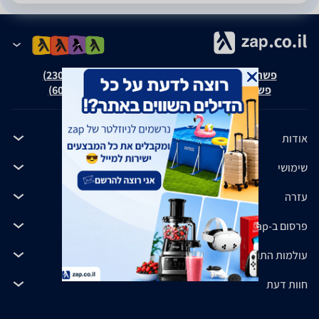
פשרה בת"צ אבנצ'יק נ' זאפ גרופ (ת"צ 23008-08-20)
פשרה בת"צ כהנים נ' זאפ גרופ (ת"צ 60371-12-19)
אודות
שימושי
עזרה
פרסום ב-zap
עולמות התוכן שלנו
חוות דעת