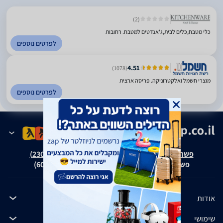
(2)
כלי מטבח,כלים לבית,ג'אגדטים למטבח. רחובות
לפרטים נוספים
4.51
(1078)
מוצרי חשמל ואלקטרוניקה. פריסה ארצית
לפרטים נוספים
פשרה בת"צ אבנצ'יק נ' זאפ גרופ (ת"צ 23008-08-20)
פשרה בת"צ כהנים נ' זאפ גרופ (ת"צ 60371-12-19)
אודות
שימושי