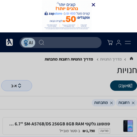
מדריך החנויות
מדריך החנויות ‏רחובות ‏מחבתות
חנויות
סינון
(2)
א-ב
רחובות
מחבתות
סמסונג גלקסי Samsung Galaxy A57 5G 6.7" SM-A576B/DS 256GB 8GB RAM
ב-סטור מובייל
1,790 ₪
מודעה