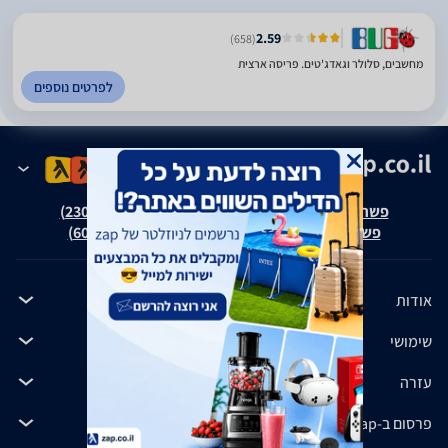
2.59
(658)
מחשבים, סלולר וגאדג'טים. פריסה ארצית
לפרטים נוספים
פשרה בת"צ אבנצ'יק נ' זאפ גרופ (ת"צ 23008-08-20)
פשרה בת"צ כהנים נ' זאפ גרופ (ת"צ 60371-12-19)
אודות
שימושי
עזרה
פרסום ב-zap