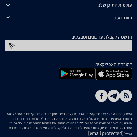
עולמות התוכן שלנו
חוות דעת
הרשמה לקבלת עדכונים ומבצעים
כתובת דוא''ל
להורדת האפליקציה
המידע המופיע ב- zap מסופק על ידי החנויות עצמן ובאחריותן בלבד. אם נתקלתם בבעיה כלשהי
בנתונים המוצגים באתר, אנא שלחו אלינו הודעה ואנו נטפל בעניין. חלק מהתמונות והתכנים
המופיעים באתר זה הוכנו בעזרת מחוללי בינה מלאכותית. אם זיהיתם תמונה או תוכן כלשהו בו
אתם בעלי זכויות יוצרים, אתם רשאים לפנות אלינו ולבקש לחדול משימוש בו, באמצעות כתובת
[email protected]
המייל