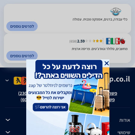
כלי עבודה, ברגים, אספקה טכנית. עפולה
לפרטים נוספים
2.59
(658)
מחשבים, סלולר וגאדג'טים. פריסה ארצית
לפרטים נוספים
פשרה בת"צ אבנצ'יק נ' זאפ גרופ (ת"צ 23008-08-20)
פשרה בת"צ כהנים נ' זאפ גרופ (ת"צ 60371-12-19)
אודות
שימושי