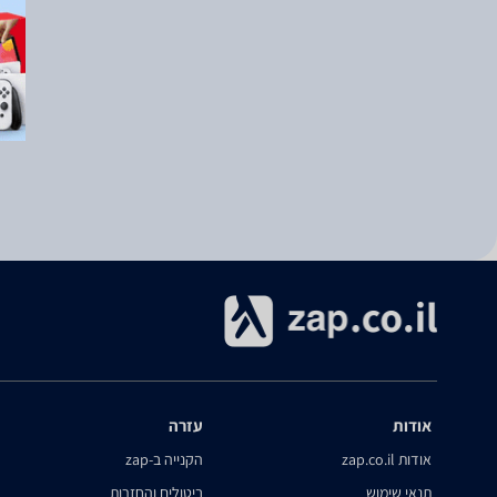
אודות
עזרה
אודות zap.co.il
הקנייה ב-zap
תנאי שימוש
ביטולים והחזרות