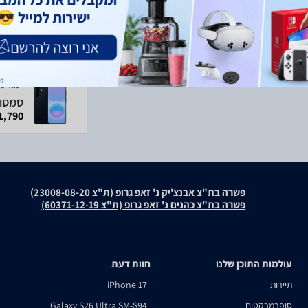
מודעה
1,790 ₪
פשרה בת"צ אבנצ'יק נ' זאפ גרופ (ת"צ 23008-08-20)
פשרה בת"צ כהנים נ' זאפ גרופ (ת"צ 60371-12-19)
עולמות התוכן שלנו
חוות דעת
תיירות
iPhone 17
סופרמרקטים
Galaxy S26 Ultra SM-S94