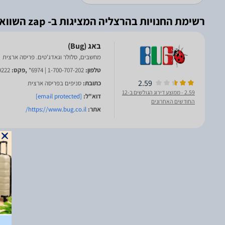
רשימת החנויות בהרצליה המציגות ב- zap השוואת מחירים
מחשבים, סלולר וגאדג'טים. פריסה ארצית
טלפון:
1-700-707-202 | 6974*
,פקס:
9222
2.59
כתובת:
סניפים בפריסה ארצית
2.59
- ממוצע דירוג הגולשים ב-12
דוא"ל:
[email protected]
החודשים האחרונים
אתר:
https://www.bug.co.il/