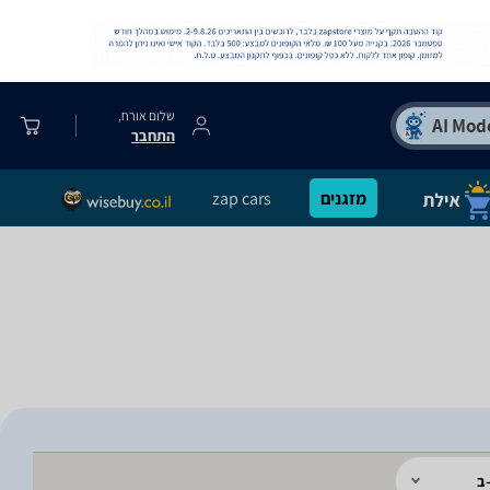
שלום אורח,
התחבר
מזגנים
zap cars
ב