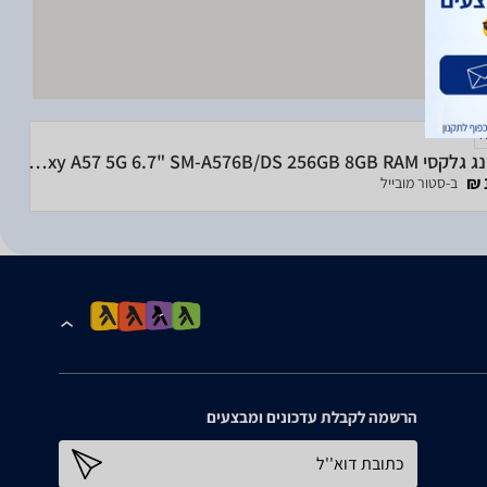
סמסונג גלקסי Samsung Galaxy A57 5G 6.7" SM-A576B/DS 256GB 8GB RAM
ב-סטור מובייל
הרשמה לקבלת עדכונים ומבצעים
כתובת דוא''ל