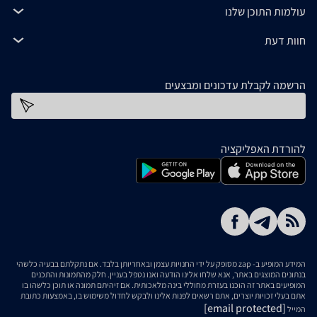
עולמות התוכן שלנו
חוות דעת
הרשמה לקבלת עדכונים ומבצעים
כתובת דוא''ל
להורדת האפליקציה
המידע המופיע ב- zap מסופק על ידי החנויות עצמן ובאחריותן בלבד. אם נתקלתם בבעיה כלשהי
בנתונים המוצגים באתר, אנא שלחו אלינו הודעה ואנו נטפל בעניין. חלק מהתמונות והתכנים
המופיעים באתר זה הוכנו בעזרת מחוללי בינה מלאכותית. אם זיהיתם תמונה או תוכן כלשהו בו
אתם בעלי זכויות יוצרים, אתם רשאים לפנות אלינו ולבקש לחדול משימוש בו, באמצעות כתובת
[email protected]
המייל