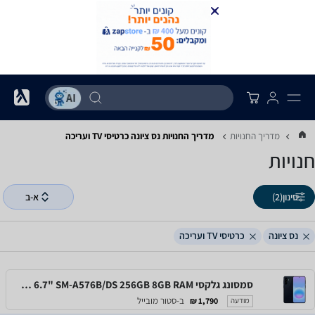
מדריך החנויות
מדריך החנויות ‏נס ציונה ‏כרטיסי TV ועריכה
חנויות
סינון
(2)
א-ב
נס ציונה
כרטיסי TV ועריכה
סמסונג גלקסי Samsung Galaxy A57 5G 6.7" SM-A576B/DS 256GB 8GB RAM
ב-סטור מובייל
1,790 ₪
מודעה