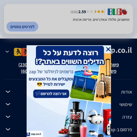
2.59
(658)
מחשבים, סלולר וגאדג'טים. פריסה ארצית
לפרטים נוספים
פשרה בת"צ אבנצ'יק נ' זאפ גרופ (ת"צ 23008-08-20)
פשרה בת"צ כהנים נ' זאפ גרופ (ת"צ 60371-12-19)
אודות
שימושי
עזרה
פרסום ב-zap