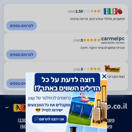
2.59
(658)
מחשבים, סלולר וגאדג'טים. פריסה ארצית
לפרטים נוספים
5
(240)
מכרתי מחשבים וציוד היקפי. חיפה
לפרטים נוספים
3
(216)
חנות מוצרים למשרד. מודיעין
לפרטים נוספים
פשרה בת"צ אבנצ'יק נ' זאפ גרופ (ת"צ 23008-08-20)
פשרה בת"צ כהנים נ' זאפ גרופ (ת"צ 60371-12-19)