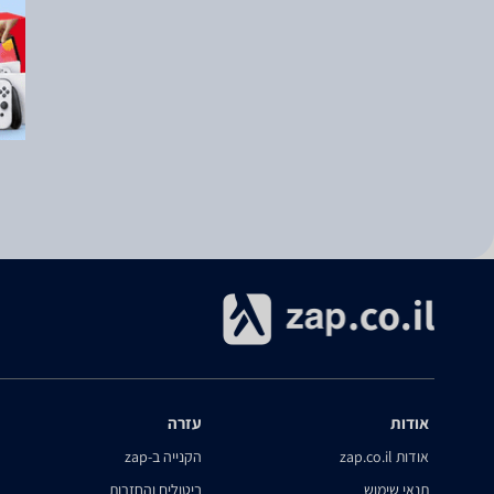
אודות
עזרה
אודות zap.co.il
הקנייה ב-zap
תנאי שימוש
ביטולים והחזרות