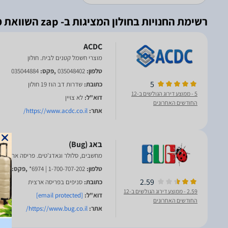
רשימת החנויות בחולון המציגות ב- zap השוואת מחירים
ACDC
מוצרי חשמל קטנים לבית. חולון
טלפון:
035048402
,פקס:
035044884
5
כתובת:
שדרות דב הוז 19 חולון
5
- ממוצע דירוג הגולשים ב-12
דוא"ל:
לא צויין
החודשים האחרונים
אתר:
https://www.acdc.co.il/
מחשבים, סלולר וגאדג'טים. פריסה ארצית
טלפון:
1-700-707-202 | 6974*
,פקס:
9222
2.59
כתובת:
סניפים בפריסה ארצית
2.59
- ממוצע דירוג הגולשים ב-12
דוא"ל:
[email protected]
החודשים האחרונים
אתר:
https://www.bug.co.il/