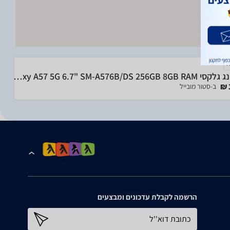
סמסונג גלקסי Samsung Galaxy A57 5G 6.7" SM-A576B/DS 256GB 8GB RAM
ב-סטור מובייל
הרשמה לקבלת עדכונים ומבצעים
כתובת דוא''ל