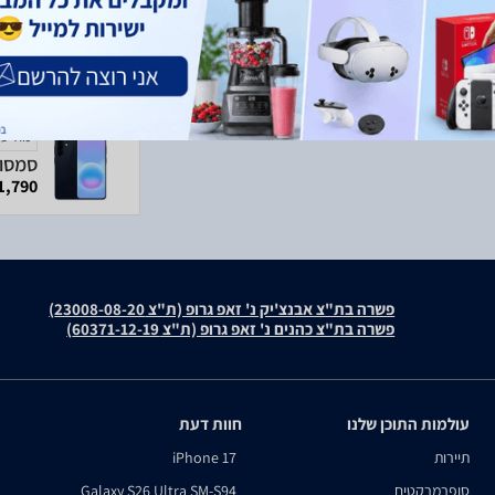
מודעה
1,790 ₪
פשרה בת"צ אבנצ'יק נ' זאפ גרופ (ת"צ 23008-08-20)
פשרה בת"צ כהנים נ' זאפ גרופ (ת"צ 60371-12-19)
עולמות התוכן שלנו
חוות דעת
תיירות
iPhone 17
סופרמרקטים
Galaxy S26 Ultra SM-S94