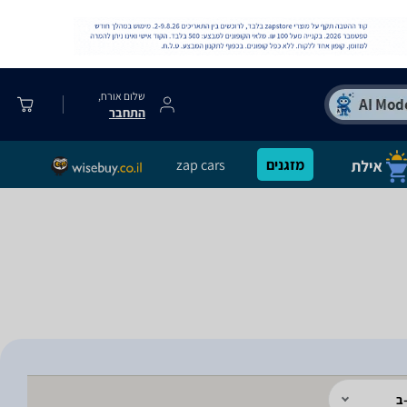
שלום אורח,
התחבר
מזגנים
zap cars
ב