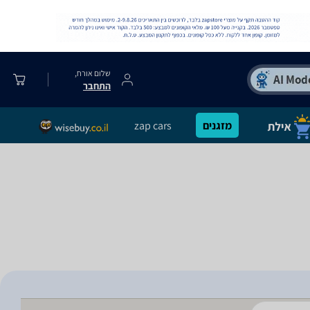
שלום אורח,
התחבר
מזגנים
zap cars