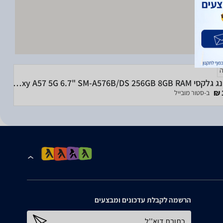
סמסונג גלקסי Samsung Galaxy A57 5G 6.7" SM-A576B/DS 256GB 8GB RAM
ב-סטור מובייל
הרשמה לקבלת עדכונים ומבצעים
כתובת דוא''ל