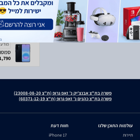
מודעה
1,790 ₪
פשרה בת"צ אבנצ'יק נ' זאפ גרופ (ת"צ 23008-08-20)
פשרה בת"צ כהנים נ' זאפ גרופ (ת"צ 60371-12-19)
עולמות התוכן שלנו
חוות דעת
תיירות
iPhone 17