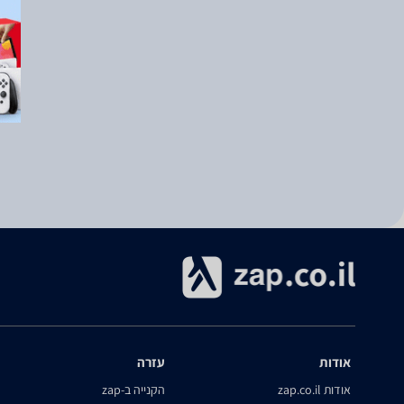
אודות
עזרה
אודות zap.co.il
הקנייה ב-zap