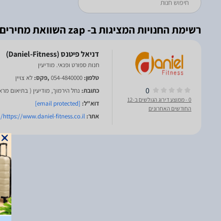
רשימת החנויות המציגות ב- zap השוואת מחירים
חנות ספורט ופנאי. מודיעין
טלפון:
054-4840000
,פקס:
לא צויין
0
כתובת:
נחל הירמוך, מודיעין ( בתיאום מרא
0
- ממוצע דירוג הגולשים ב-12
דוא"ל:
[email protected]
החודשים האחרונים
אתר:
https://www.daniel-fitness.co.il/