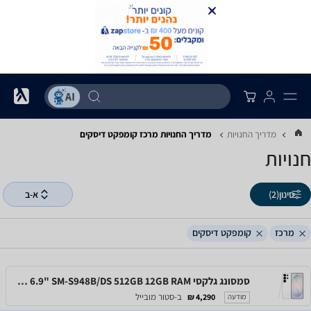
מדריך החנויות
מדריך החנויות ‏מרכז ‏קומפקט דיסקים
חנויות
סינון
(2)
א-ב
מרכז
קומפקט דיסקים
סמסונג גלקסי Samsung Galaxy S26 Ultra 6.9" SM-S948B/DS 512GB 12GB RAM
ב-סטור מובייל
4,290 ₪
מודעה