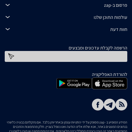
פרסום ב-zap
עולמות התוכן שלנו
חוות דעת
הרשמה לקבלת עדכונים ומבצעים
כתובת דוא''ל
להורדת האפליקציה
המידע המופיע ב- zap מסופק על ידי החנויות עצמן ובאחריותן בלבד. אם נתקלתם בבעיה כלשהי
בנתונים המוצגים באתר, אנא שלחו אלינו הודעה ואנו נטפל בעניין. חלק מהתמונות והתכנים
המופיעים באתר זה הוכנו בעזרת מחוללי בינה מלאכותית. אם זיהיתם תמונה או תוכן כלשהו בו