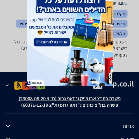
קטגוריות משלימות
מקלחות ושירותי שדה
אופניים
ערכות קפה וגזיות
מצפנים ומערכות ניווט
כילות
בגדי ספורט
צידניות
פנסים
טלסקופים
אוהלים
משקפות - ‏2,000 - 5,000 ‏ש"ח ‏30 ‏מ"מ מבחר המשקפות הגדול
בישראל של המותגים המובילים: Tasco, Bushnell, Nikon,
Celestron, Olympus ואחרים.
פשרה בת"צ אבנצ'יק נ' זאפ גרופ (ת"צ 23008-08-20)
פשרה בת"צ כהנים נ' זאפ גרופ (ת"צ 60371-12-19)
אודות
שימושי