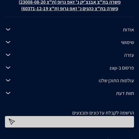
פשרה בת"צ אבנצ'יק נ' זאפ גרופ (ת"צ 23008-08-20)
פשרה בת"צ כהנים נ' זאפ גרופ (ת"צ 60371-12-19)
אודות
שימושי
עזרה
פרסום ב-zap
עולמות התוכן שלנו
חוות דעת
הרשמה לקבלת עדכונים ומבצעים
כתובת דוא''ל