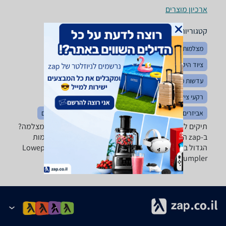
ארכיון מוצרים
קטגוריות משלימות
מצלמות
גריפים למצלמות
הדפסת תמונות דיגיטליות
ציוד היקפי לצילום
סוללות למצלמות
מצלמות וידאו
עדשות מצלמה
פילטרים לעדשות
מגני שמש לעדשות
רקעי צילום
מזוודות וטרולים
חצובות וגימבלים
אביזרים למצלמות אקסטרים
מצלמות אקסטרים
תרמילים
תיקים למצלמות - ‏Sony ‏200 - 400 ‏ש"ח מחפשים תיק למצלמה?
ב-zap השוואת מחירים תמצאו את מבחר התיקים למצלמות
הגדול בארץ עם מותגים כמו: Lowepro, Tamrac, Case Logic,
Crumpler ועוד!