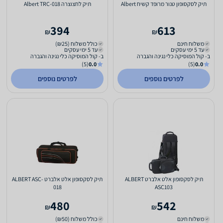
תיק לסקסופון טנור מרופד קשיח Albert
תיק לחצוצרה Albert TRC-018
394
613
₪
₪
משלוח חינם
כולל משלוח (₪25)
עד 5 ימי עסקים
עד 5 ימי עסקים
ב- קול המוסיקה כלי נגינה והגברה
ב- קול המוסיקה כלי נגינה והגברה
(5)
0.0
(5)
0.0
לפרטים נוספים
לפרטים נוספים
תיק לסקסופון אלט אלברט ALBERT
תיק לסקסופון אלט אלברט ALBERT ASC-
018
ASC103
480
542
₪
₪
משלוח חינם
כולל משלוח (₪50)