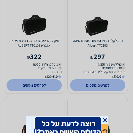
תיק לקלרינט מרופד עם רצועות נשיאה
תיק לקלרינט מרופד עם רצועות נשיאה
Albert TTC103
אלברט ALBERT TTC103
322
297
₪
₪
כולל משלוח (₪25)
כולל משלוח (₪50)
עד 5 ימי עסקים
עד 5 ימי עסקים
ב- קול המוסיקה כלי נגינה והגברה
ב- דיאז
(320)
5.0
(5)
0.0
לפרטים נוספים
לפרטים נוספים