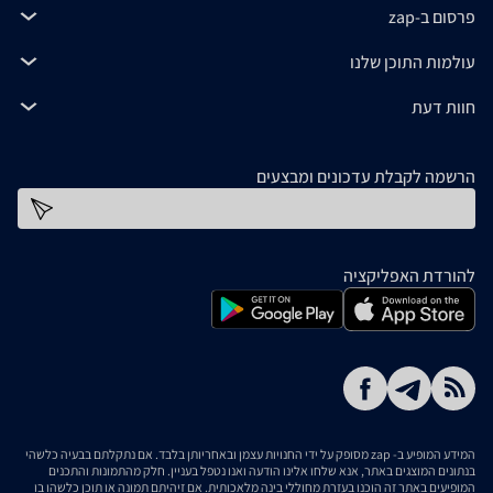
פרסום ב-zap
עולמות התוכן שלנו
חוות דעת
הרשמה לקבלת עדכונים ומבצעים
כתובת דוא''ל
להורדת האפליקציה
המידע המופיע ב- zap מסופק על ידי החנויות עצמן ובאחריותן בלבד. אם נתקלתם בבעיה כלשהי
בנתונים המוצגים באתר, אנא שלחו אלינו הודעה ואנו נטפל בעניין. חלק מהתמונות והתכנים
המופיעים באתר זה הוכנו בעזרת מחוללי בינה מלאכותית. אם זיהיתם תמונה או תוכן כלשהו בו