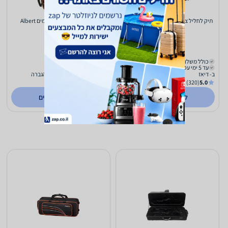
תיק לחליל צד אלברט ALBERT FBC-018
תיק לקלרינט פסים כתומים Albert
CBC018
313
232
₪
₪
כולל משלוח (₪50)
כולל משלוח (₪25)
עד 5 ימי עסקים
עד 5 ימי עסקים
ב- דיאז
ב- קול המוסיקה כלי נגינה והגברה
(5)
0.0
(320)
5.0
לפרטים נוספים
לפרטים נוספים