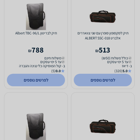
תיק לסקסופון סופרן עם שני צוואררים
תיק לבריטון Albert TBC-96/L
אלברט ALBERT SSC-018
788
513
₪
₪
כולל משלוח (₪50)
משלוח חינם
עד 5 ימי עסקים
עד 5 ימי עסקים
ב- דיאז
ב- קול המוסיקה כלי נגינה והגברה
(5)
0.0
(320)
5.0
לפרטים נוספים
לפרטים נוספים