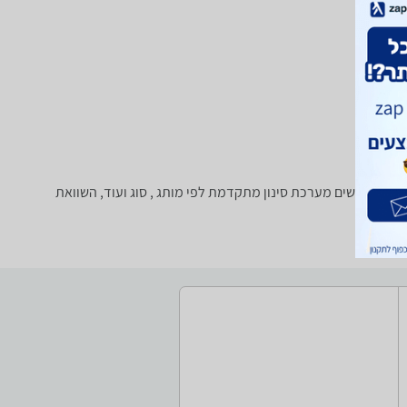
רות על קוטל/דוחה יתושים מערכת סינון מתקדמת לפי מותג , סוג ועוד, השוואת