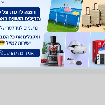
יון לקטלן יתושים רוצה למצוא את הקוטל/דוחה יתושים שאתה צריך? רק בזאפ תמצא מאות ביקו