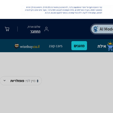
שלום אורח,
התחבר
מזגנים
zap cars
מיין לפי:
פופולריות