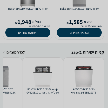
מדיח כלים ‏רחב Beko BDFN15423X
מדיח כלים ‏רחב Bosch SMS2HVI02E
1,948
1,585
‫החל מ-
‫החל מ-
₪
₪
השוואה ב-20 חנויות
השוואה ב-16 חנויות
השוואת מחירים
השוואת מחירים
קנייה ישירות ב-zap
לכל המוצרים
מדיח כלים ‏רחב AEG
Gorenje מדיח כלים אינטגרלי
FSB52917Z יבואן רשמי
60 ס"מ גורנייה דגם GV620E10
BDFN15423X יבואן רשמי