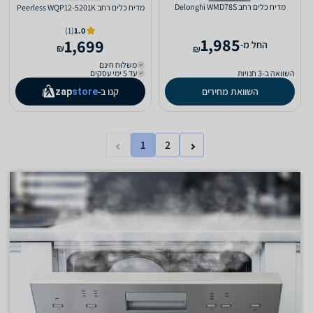
מדיח כלים ‏רחב Delonghi WMD78S
מדיח כלים ‏רחב Peerless WQP12-5201K
(1)
1.0
1,985
1,699
‫החל מ-
₪
₪
משלוח חינם
השוואה ב-3 חנויות
עד 5 ימי עסקים
השוואת מחירים
קנו ב-
zap
store
1
2