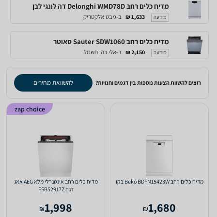
מדיח כלים ‏רחב Delonghi WMD78D דה לונגי לבן
ב-מבט אלקטריק
1,633 ₪
מודעה
מדיח כלים ‏רחב Sauter SDW1060 סאוטר
ב-אלי כהן חשמל
2,150 ₪
מודעה
להשוואת מחירים
רוצים להשוות הצעות נוספות בין דגמים וחנויות?
zap choice
מדיח כלים ‏רחב Beko BDFN15423W בקו
מדיח כלים רחב אינטגרלי מלא AEG אאג
דגם FSB52917Z
1,998
1,680
₪
₪