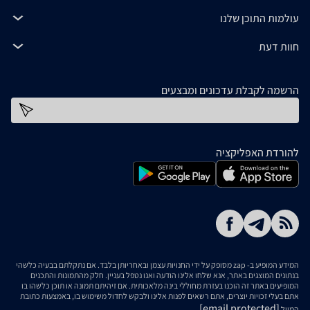
עולמות התוכן שלנו
חוות דעת
הרשמה לקבלת עדכונים ומבצעים
כתובת דוא''ל
להורדת האפליקציה
המידע המופיע ב- zap מסופק על ידי החנויות עצמן ובאחריותן בלבד. אם נתקלתם בבעיה כלשהי
בנתונים המוצגים באתר, אנא שלחו אלינו הודעה ואנו נטפל בעניין. חלק מהתמונות והתכנים
המופיעים באתר זה הוכנו בעזרת מחוללי בינה מלאכותית. אם זיהיתם תמונה או תוכן כלשהו בו
אתם בעלי זכויות יוצרים, אתם רשאים לפנות אלינו ולבקש לחדול משימוש בו, באמצעות כתובת
[email protected]
המייל