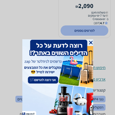
2,090
₪
משלוח חינם
עד 7 ימי עסקים
ב- Crossover
(107)
4.7
לפרטים נוספים
חיפוש חנויות מערכות סטריאו לפי עיר
ארכיון מוצרים
קטגוריות משלימות
נגני MP3 / MP4
קומפקט דיסקים
רמקולים ניידים ואלחוטיים
רמקולים
מערכות סטריאו - ‏CD ‏1 ‏דיסקים רוצה למצוא את המערכת