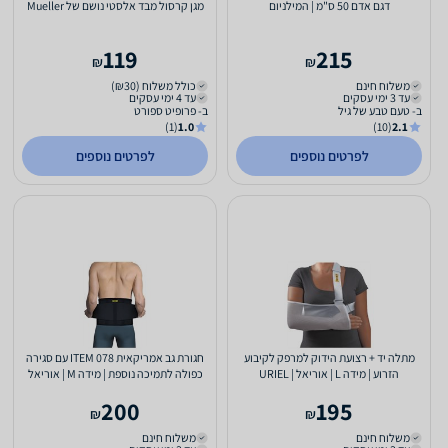
דגם אדם 50 ס"מ | המילניום
מגן קרסול מבד אלסטי נושם של Mueller
119
215
₪
₪
משלוח חינם
כולל משלוח (₪30)
עד 3 ימי עסקים
עד 4 ימי עסקים
ב- טעם טבע של גיל
ב- פרופיט ספורט
(1)
1.0
(10)
2.1
לפרטים נוספים
לפרטים נוספים
מתלה יד + רצועת הידוק למרפק לקיבוע
חגורת גב אמריקאית ITEM 078 עם סגירה
הזרוע | מידה L | אוריאל | URIEL
כפולה לתמיכה נוספת | מידה M | אוריאל
אוריאל | URIEL
200
195
₪
₪
משלוח חינם
משלוח חינם