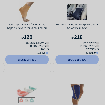
כרית גב מדיקל - משענת גב ארגונומית עם
מגן קרסול אלסטי איכותי נעים למגע
כרית אוויר מתנפחת
מתאים לשימוש יומיומי המסייע בהקלה
בכאבים והורדת נפיחות...
120
218
₪
₪
משלוח חינם
כולל משלוח (₪10)
עד 7 ימי עסקים
עד 3 ימי עסקים
ב- על גלגלים
ב- NZT
(92)
4.8
(181)
5.0
לפרטים נוספים
לפרטים נוספים