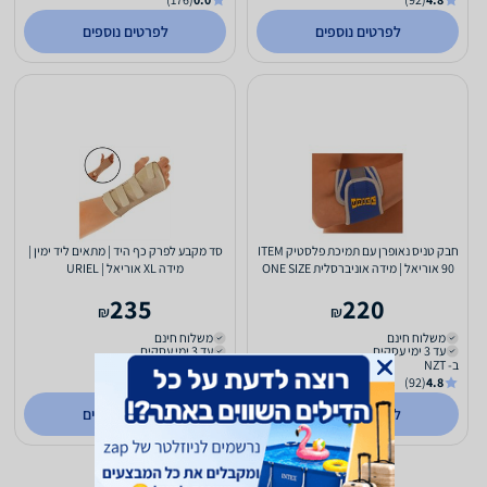
לפרטים נוספים
לפרטים נוספים
חבק טניס נאופרן עם תמיכת פלסטיק ITEM
סד מקבע לפרק כף היד | מתאים ליד ימין |
90 אוריאל | מידה אוניברסלית ONE SIZE
מידה XL אוריאל | URIEL
אוריאל | URIEL
235
220
₪
₪
משלוח חינם
משלוח חינם
עד 3 ימי עסקים
עד 3 ימי עסקים
ב- NZT
ב- טעם טבע של גיל
(10)
2.1
(92)
4.8
לפרטים נוספים
לפרטים נוספים