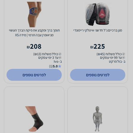
מגן ברכיים ג'ל חדשני איטלקי ריימונדי
תומך ברך ומקבע את פיקת הברך העשוי
מניאופרן עבה תרמי | מידה XS
208
225
₪
₪
כולל משלוח (₪45)
כולל משלוח (₪13)
עד 99 ימי עסקים
עד 3 ימי עסקים
ב- בול פרקט
ב- Ivo
(1)
5.0
לפרטים נוספים
לפרטים נוספים