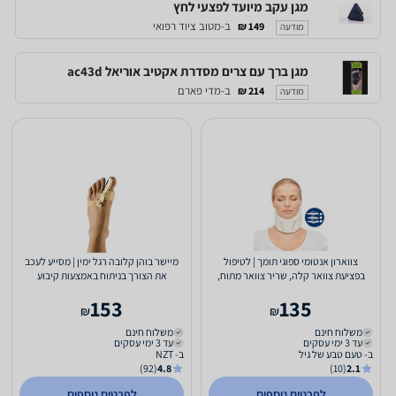
מגן עקב מיועד לפצעי לחץ
ב-מטוב ציוד רפואי
149 ₪
מודעה
מגן ברך עם צרים מסדרת אקטיב אוריאל ac43d
ב-מדי פארם
214 ₪
מודעה
צווארון אנטומי ספוגי תומך | לטיפול
מיישר בוהן קלובה רגל ימין | מסייע לעכב
בפציעת צוואר קלה, שריר צוואר מתוח,
את הצורך בניתוח באמצעות קיבוע
הגבלת תנועה או...
האצבעות | מידה...
153
135
₪
₪
משלוח חינם
משלוח חינם
עד 3 ימי עסקים
עד 3 ימי עסקים
ב- טעם טבע של גיל
ב- NZT
(92)
4.8
(10)
2.1
לפרטים נוספים
לפרטים נוספים