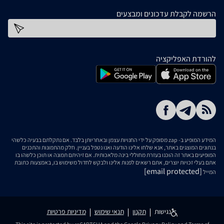
הרשמה לקבלת עדכונים ומבצעים
כתובת דוא''ל
להורדת האפליקציה
המידע המופיע ב- zap מסופק על ידי החנויות עצמן ובאחריותן בלבד. אם נתקלתם בבעיה כלשהי
בנתונים המוצגים באתר, אנא שלחו אלינו הודעה ואנו נטפל בעניין. חלק מהתמונות והתכנים
המופיעים באתר זה הוכנו בעזרת מחוללי בינה מלאכותית. אם זיהיתם תמונה או תוכן כלשהו בו
אתם בעלי זכויות יוצרים, אתם רשאים לפנות אלינו ולבקש לחדול משימוש בו, באמצעות כתובת
[email protected]
המייל
נגישות
תקנון
תנאי שימוש
מדיניות פרטיות