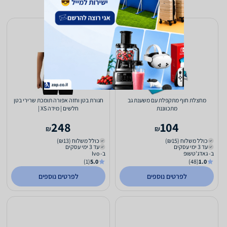
מחצלת חוף מתקפלת עם משענת גב
חגורת בטן וחזה אפורה תומכת שרירי בטן
מתכווננת
חלשים | מידה XS |
248
104
₪
₪
כולל משלוח (₪15)
כולל משלוח (₪13)
עד 3 ימי עסקים
עד 3 ימי עסקים
ב- גאדג'טשופ
ב- Ivo
(1)
5.0
(48)
1.0
לפרטים נוספים
לפרטים נוספים