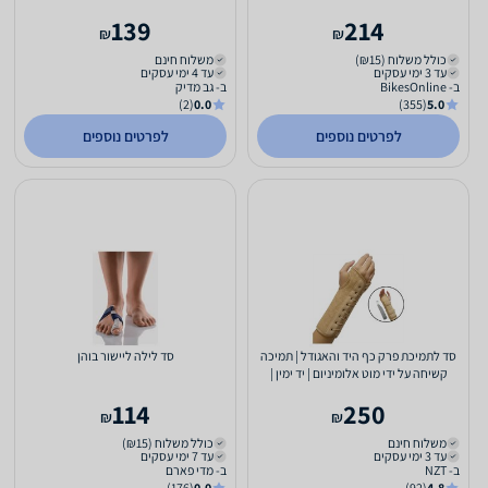
139
214
₪
₪
כולל משלוח (₪15)
משלוח חינם
עד 3 ימי עסקים
עד 4 ימי עסקים
ב- BikesOnline
ב- גב מדיק
(2)
0.0
(355)
5.0
לפרטים נוספים
לפרטים נוספים
סד לתמיכת פרק כף היד והאגודל | תמיכה
סד לילה ליישור בוהן
קשיחה על ידי מוט אלומיניום | יד ימין |
מידה L-XL...
114
250
₪
₪
משלוח חינם
כולל משלוח (₪15)
עד 3 ימי עסקים
עד 7 ימי עסקים
ב- NZT
ב- מדי פארם
(176)
0.0
(92)
4.8