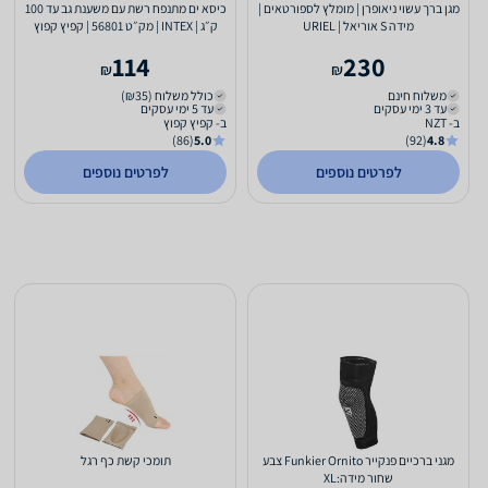
מגן ברך עשוי ניאופרן | מומלץ לספורטאים |
כיסא ים מתנפח רשת עם משענת גב ‎עד 100‎
מידה S אוריאל | URIEL
ק״ג | INTEX | מק״ט ‎56801‎ | קפיץ קפוץ
114
230
₪
₪
משלוח חינם
כולל משלוח (₪35)
עד 3 ימי עסקים
עד 5 ימי עסקים
ב- NZT
ב- קפיץ קפוץ
(86)
5.0
(92)
4.8
לפרטים נוספים
לפרטים נוספים
מגני ברכיים פנקייר Funkier Ornito צבע
תומכי קשת כף רגל
שחור מידה:XL