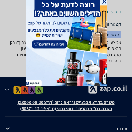
חיפוש חנויות אמצעי מניעה לפי עיר
קטגוריות משלימות
מכשירים לשיכוך כאבים
אמצעי מניעה - רוצה למצוא את האמצעי מניעה שאתה צריך? רק
בזאפ תמצא מאות ביקורות על אמצעי מניעה מערכת סינון
מתקדמת לפי יצרן ועוד, השוואת מחירים ביותר מאלף חנויות
טיפוח יופי ובריאות ותקבל החלטה חכמה!
פשרה בת"צ אבנצ'יק נ' זאפ גרופ (ת"צ 23008-08-20)
פשרה בת"צ כהנים נ' זאפ גרופ (ת"צ 60371-12-19)
אודות