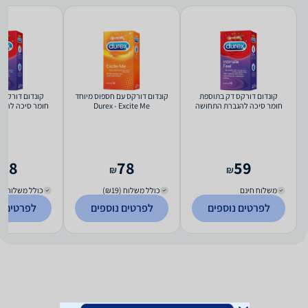
קונדום דורקס דק בתוספת
קונדום דורקס עם חספוס מיוחד
קונדום דורקס 
חומר סיכה להגברת התחושה
Durex - Excite Me
חומר סיכה להג
ntimate Feel
Durex - Intimate Feel
78
78
59
₪
₪
משלוח חינם
כולל משלוח (₪19)
כולל משלוח (₪19)
לפרטים נוספים
לפרטים נוספים
לפרטים נ