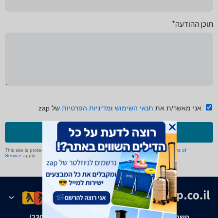
תוכן ההודעה*
אני מאשר/ת את
תנאי השימוש
ו
מדיניות הפרטיות
של zap
שליחה
This site is protected by reCAPTCHA and the Google
Privacy Policy
and
Terms of
Service
apply.
פשרה בת"צ אבנצ'יק נ' זאפ גרופ (ת"צ 23008-08-20)