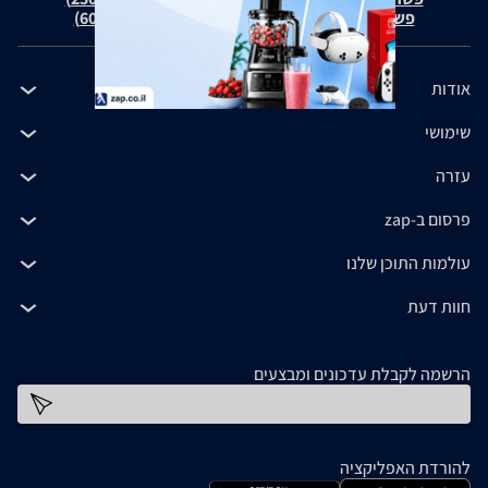
פשרה בת"צ כהנים נ' זאפ גרופ (ת"צ 60371-12-19)
אודות
שימושי
עזרה
פרסום ב-zap
עולמות התוכן שלנו
חוות דעת
הרשמה לקבלת עדכונים ומבצעים
כתובת דוא''ל
להורדת האפליקציה