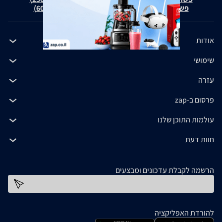
פשרה בת"צ כהנים נ' זאפ גרופ (ת"צ 60371-12-19)
אודות
שימושי
עזרה
פרסום ב-zap
עולמות התוכן שלנו
חוות דעת
הרשמה לקבלת עדכונים ומבצעים
כתובת דוא''ל
להורדת האפליקציה