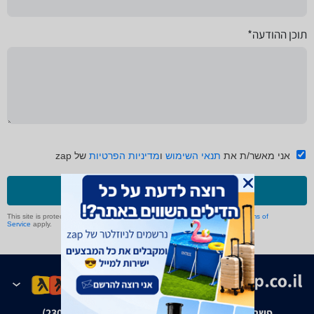
תוכן ההודעה*
אני מאשר/ת את
תנאי השימוש
ו
מדיניות הפרטיות
של zap
שליחה
This site is protected by reCAPTCHA and the Google
Privacy Policy
and
Terms of
Service
apply.
פשרה בת"צ אבנצ'יק נ' זאפ גרופ (ת"צ 23008-08-20)