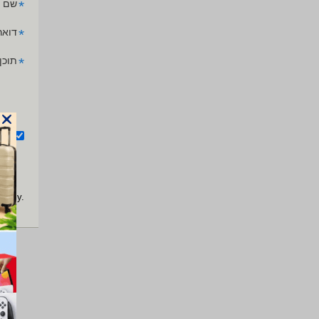
*
שם 
*
דואר
*
תוכן
אנ
apply.