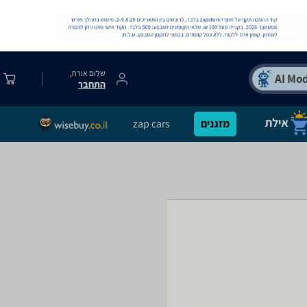
שלום אורח,
התחבר
מזגנים
zap cars