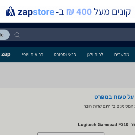
מחשבים
לבית ולגן
פנאי וספורט
בריאות ויופי
 על טעות במפרט
המסומנים ב* הינם שדות חובה
ר:
Logitech Gamepad F310