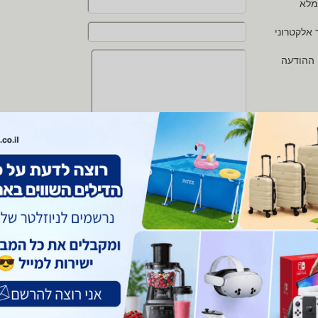
מלא
 אלקטרוני
 ההודעה
י מאשר/ת את
תנאי השימוש
ו
מדיניות הפרטיות
של zap
 protected by reCAPTCHA and the Google
Privacy Policy
and
Terms of Service